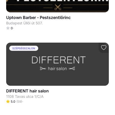
Uptown Barber - Pestszentlőrinc
Budapest Üllői út 507.
0
SZÉPSÉGSZALON
DIFFERENT hair salon
1108 Tavas utca 1/C/A
5.0
(
59
)