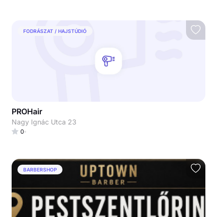
FODRÁSZAT / HAJSTÚDIÓ
PROHair
Nagy Ignác Utca 23
0
BARBERSHOP