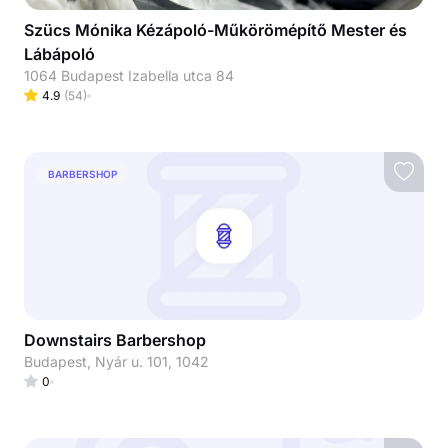
Szücs Mónika Kézápoló-Műkörömépítő Mester és
Lábápoló
1064 Budapest Izabella utca 84
4.9
(
54
)
BARBERSHOP
Downstairs Barbershop
Budapest, Nyár u. 101, 1042
0