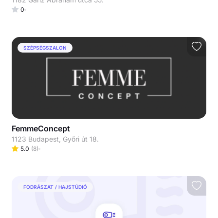
0
SZÉPSÉGSZALON
FemmeConcept
1123 Budapest, Győri út 18.
5.0
(
8
)
FODRÁSZAT / HAJSTÚDIÓ