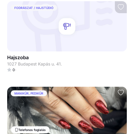
FODRÁSZAT / HAJSTÚDIÓ
Hajszoba
1027 Budapest Kapás u. 41.
0
MANIKŰR, PEDIKŰR
Telefonos foglalás