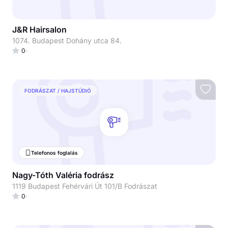
J&R Hairsalon
1074. Budapest Dohány utca 84.
0
FODRÁSZAT / HAJSTÚDIÓ
Telefonos foglalás
Nagy-Tóth Valéria fodrász
1119 Budapest Fehérvári Út 101/B Fodrászat
0