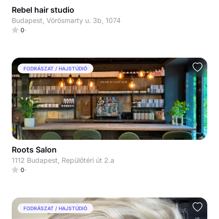
Rebel hair studio
Budapest, Vörösmarty u. 3b, 1074
0
FODRÁSZAT / HAJSTÚDIÓ
Roots Salon
1112 Budapest, Repülőtéri út 2.a
0
FODRÁSZAT / HAJSTÚDIÓ