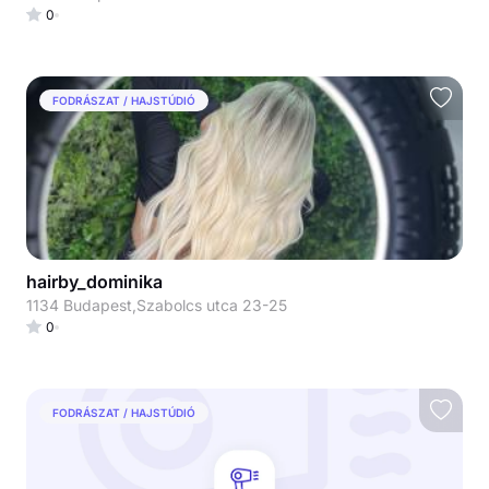
0
FODRÁSZAT / HAJSTÚDIÓ
hairby_dominika
1134 Budapest,Szabolcs utca 23-25
0
FODRÁSZAT / HAJSTÚDIÓ