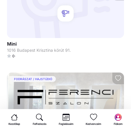
Mini
1016 Budapest Krisztina körút 91.
0
FODRÁSZAT / HAJSTÚDIÓ
Kezdőlap
Felfedezés
Foglalásaim
Kedvenceim
Fiókom
Ferenci szalon