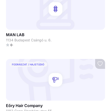
MAN LAB
1134 Budapest Csángó u. 6.
0
FODRÁSZAT / HAJSTÚDIÓ
Eőry Hair Company
1182 Ganz Ábrahám utca 55.