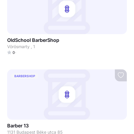
OldSchool BarberShop
Vörösmarty , 1
0
BARBERSHOP
Barber 13
1131 Budapest Béke utca 85