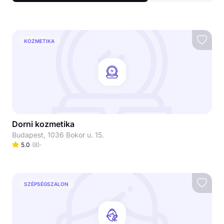
KOZMETIKA
Dorni kozmetika
Budapest, 1036 Bokor u. 15.
5.0
(
8
)
SZÉPSÉGSZALON