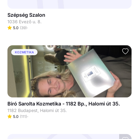
Szépség Szalon
1036 Evező u. 8.
5.0
(
39
)
KOZMETIKA
Biró Sarolta Kozmetika - 1182 Bp., Halomi út 35.
1182 Budapest, Halomi út 35.
5.0
(
111
)