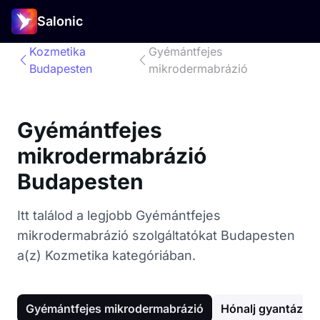
Salonic
Kozmetika
Gyémántfejes
Budapesten
mikrodermabrázió
Gyémántfejes
mikrodermabrázió
Budapesten
Itt találod a legjobb Gyémántfejes
mikrodermabrázió szolgáltatókat Budapesten
a(z) Kozmetika kategóriában.
Gyémántfejes mikrodermabrázió
Hónalj gyantázás