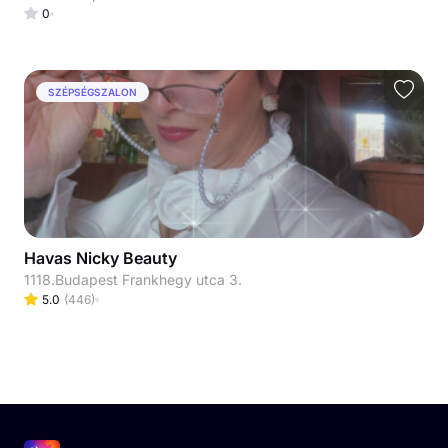
0
SZÉPSÉGSZALON
Havas Nicky Beauty
1118.Budapest Frankhegy utca 3.
5.0
(
446
)