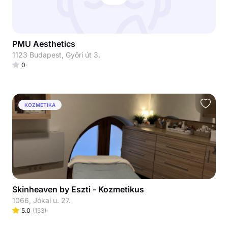
PMU Aesthetics
1123 Budapest, Győri út 3.
0
KOZMETIKA
Skinheaven by Eszti - Kozmetikus
1066, Jókai u. 27.
5.0
(
153
)