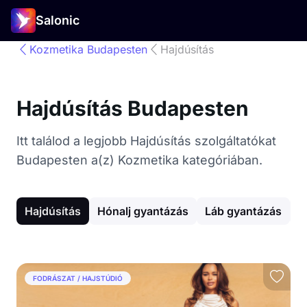
Salonic
Kozmetika Budapesten
Hajdúsítás
Hajdúsítás Budapesten
Itt találod a legjobb Hajdúsítás szolgáltatókat
Budapesten a(z) Kozmetika kategóriában.
Hajdúsítás
Hónalj gyantázás
Láb gyantázás
A
FODRÁSZAT / HAJSTÚDIÓ