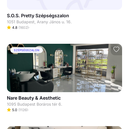
S.O.S. Pretty Szépségszalon
1051 Budapest, Arany János u. 16.
4.8
(
1602
)
SZÉPSÉGSZALON
Nare Beauty & Aesthetic
1095 Budapest Boráros tér 6.
5.0
(
1126
)