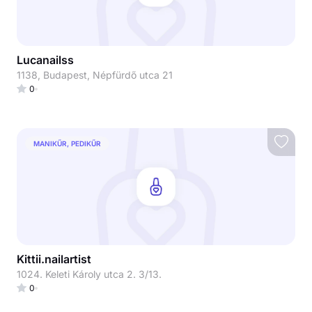
Lucanailss
1138, Budapest, Népfürdő utca 21
0
MANIKŰR, PEDIKŰR
Kittii.nailartist
1024. Keleti Károly utca 2. 3/13.
0