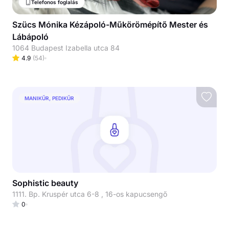
Telefonos foglalás
Szücs Mónika Kézápoló-Műkörömépítő Mester és
Lábápoló
1064 Budapest Izabella utca 84
4.9
(
54
)
MANIKŰR, PEDIKŰR
Sophistic beauty
1111. Bp. Kruspér utca 6-8 , 16-os kapucsengő
0