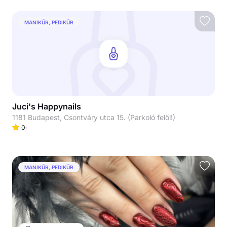
MANIKŰR, PEDIKŰR
Juci's Happynails
1181 Budapest, Csontváry utca 15. (Parkoló felől!)
0
MANIKŰR, PEDIKŰR