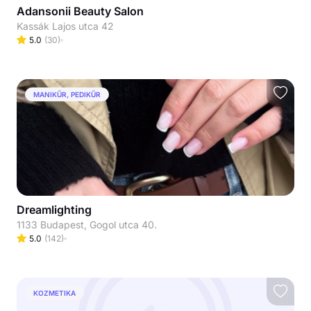
Adansonii Beauty Salon
Kassák Lajos utca 42
5.0
(
30
)
MANIKŰR, PEDIKŰR
Dreamlighting
1133 Budapest, Gogol utca 40.
5.0
(
142
)
KOZMETIKA