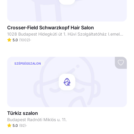
Crosser-Field Schwarzkopf Hair Salon
1028 Budapest Hidegkúti út 1. Hüvi Szolgáltatóház I.emelet
5.0
(
1002
)
SZÉPSÉGSZALON
Türkiz szalon
Budapest Radnóti Miklós u. 11.
5.0
(
92
)