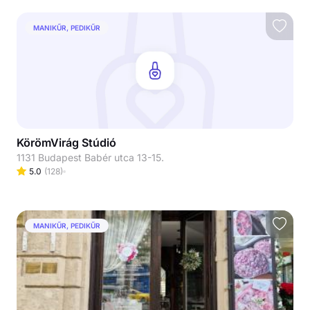
MANIKŰR, PEDIKŰR
KörömVirág Stúdió
1131 Budapest Babér utca 13-15.
5.0
(
128
)
MANIKŰR, PEDIKŰR