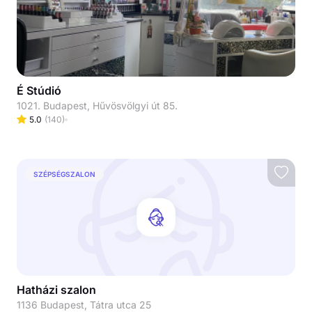
É Stúdió
1021. Budapest, Hűvösvölgyi út 85.
5.0
(
140
)
SZÉPSÉGSZALON
Hatházi szalon
1136 Budapest, Tátra utca 25