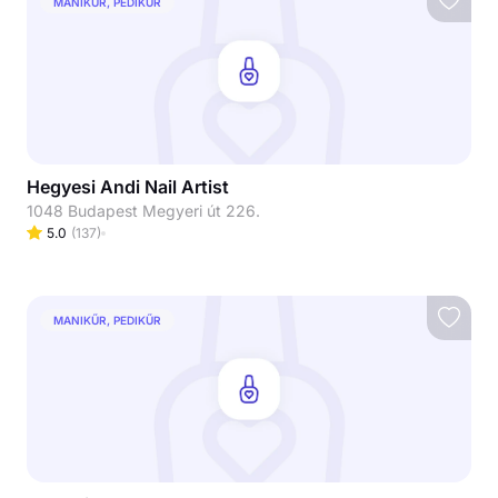
MANIKŰR, PEDIKŰR
Hegyesi Andi Nail Artist
1048 Budapest Megyeri út 226.
5.0
(
137
)
MANIKŰR, PEDIKŰR