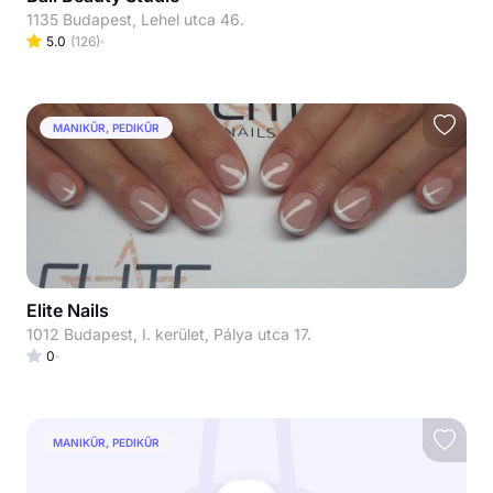
1135 Budapest, Lehel utca 46.
5.0
(
126
)
MANIKŰR, PEDIKŰR
Elite Nails
1012 Budapest, I. kerület, Pálya utca 17.
0
MANIKŰR, PEDIKŰR