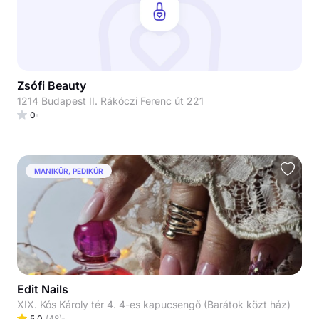
Zsófi Beauty
1214 Budapest II. Rákóczi Ferenc út 221
0
MANIKŰR, PEDIKŰR
Edit Nails
XIX. Kós Károly tér 4. 4-es kapucsengő (Barátok közt ház)
5.0
(
48
)