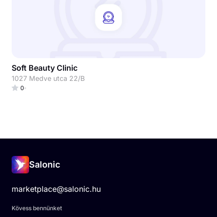
Soft Beauty Clinic
1027 Medve utca 22/B
0
Salonic
marketplace@salonic.hu
Kövess bennünket