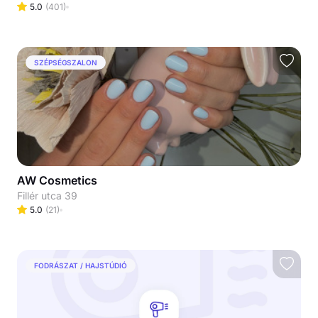
5.0
(
401
)
SZÉPSÉGSZALON
AW Cosmetics
Fillér utca 39
5.0
(
21
)
FODRÁSZAT / HAJSTÚDIÓ