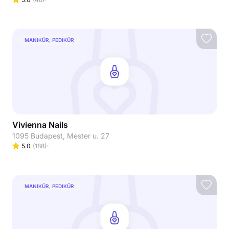
MANIKŰR, PEDIKŰR
Vivienna Nails
1095 Budapest, Mester u. 27
5.0
(
188
)
MANIKŰR, PEDIKŰR