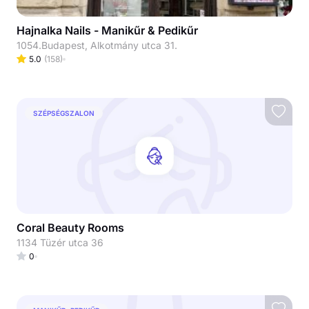
Hajnalka Nails - Manikűr & Pedikűr
1054.Budapest, Alkotmány utca 31.
5.0
(
158
)
SZÉPSÉGSZALON
Coral Beauty Rooms
1134 Tüzér utca 36
0