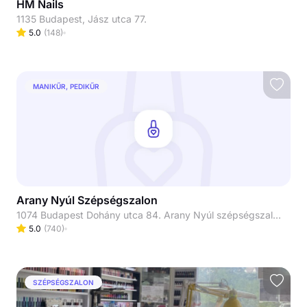
HM Nails
1135 Budapest, Jász utca 77.
5.0
(
148
)
MANIKŰR, PEDIKŰR
Arany Nyúl Szépségszalon
1074 Budapest Dohány utca 84. Arany Nyúl szépségszalon
5.0
(
740
)
SZÉPSÉGSZALON