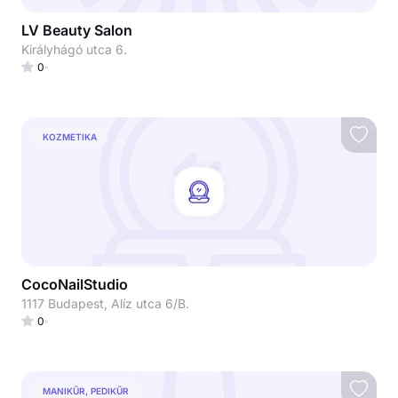
LV Beauty Salon
Királyhágó utca 6.
0
KOZMETIKA
CocoNailStudio
1117 Budapest, Alíz utca 6/B.
0
MANIKŰR, PEDIKŰR