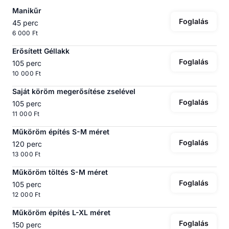
Manikűr
Foglalás
45 perc
6 000 Ft
Erősített Géllakk
Foglalás
105 perc
10 000 Ft
Saját köröm megerősítése zselével
Foglalás
105 perc
11 000 Ft
Műköröm építés S-M méret
Foglalás
120 perc
13 000 Ft
Műköröm töltés S-M méret
Foglalás
105 perc
12 000 Ft
Műköröm építés L-XL méret
Foglalás
150 perc