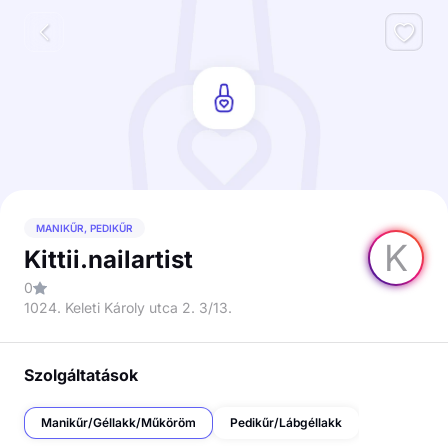
MANIKŰR, PEDIKŰR
K
Kittii.nailartist
0
1024. Keleti Károly utca 2. 3/13.
Szolgáltatások
Manikűr/Géllakk/Műköröm
Pedikűr/Lábgéllakk