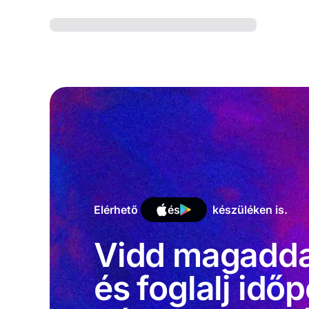
Elérhető
és
készüléken is.
Vidd magaddal
és foglalj idő