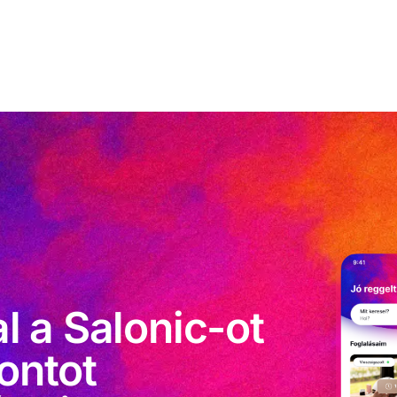
 a Salonic-ot
pontot