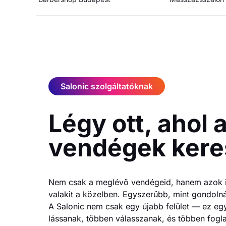
Salonic szolgáltatóknak
Légy ott, ahol 
vendégek kere
Nem csak a meglévő vendégeid, hanem azok i
valakit a közelben. Egyszerűbb, mint gondoln
A Salonic nem csak egy újabb felület — ez eg
lássanak, többen válasszanak, és többen fogl