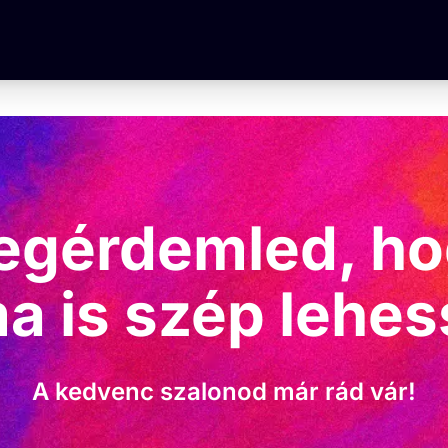
egérdemled
, h
a is szép lehes
A kedvenc szalonod már rád vár!