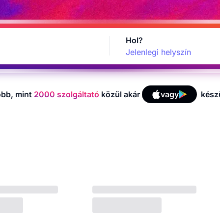
Hol?
Jelenlegi helyszín
öbb, mint
2000 szolgáltató
közül akár
vagy
készü