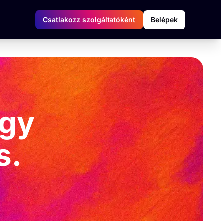
Csatlakozz szolgáltatóként
Belépek
ogy
s.