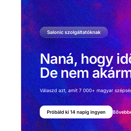
Salonic szolgáltatóknak
Naná, hogy id
De nem akárm
Válaszd azt, amit 7 000+ magyar szépsé
Próbáld ki 14 napig ingyen
Bővebb