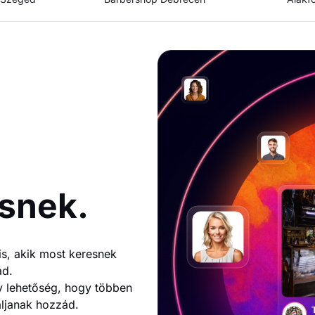
a
snek.
s, akik most keresnek
ád.
y lehetőség, hogy többen
aljanak hozzád.