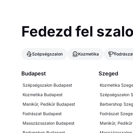
Fedezd fel szalo
Szépségszalon
Kozmetika
Fodrásza
Budapest
Szeged
Szépségszalon
Budapest
Kozmetika
Szeg
Kozmetika
Budapest
Szépségszalon
Manikűr, Pedikűr
Budapest
Barbershop
Sze
Fodrászat
Budapest
Fodrászat
Szege
Masszázsszalon
Budapest
Manikűr, Pedikűr
Barbershop
Budapest
Masszázsszalon