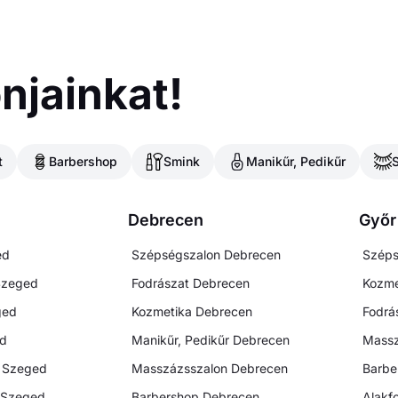
njainkat!
t
Barbershop
Smink
Manikűr, Pedikűr
Debrecen
Győr
ed
Szépségszalon
Debrecen
Széps
Szeged
Fodrászat
Debrecen
Kozme
ged
Kozmetika
Debrecen
Fodrá
d
Manikűr, Pedikűr
Debrecen
Massz
Szeged
Masszázsszalon
Debrecen
Barbe
Szeged
Barbershop
Debrecen
Alakf