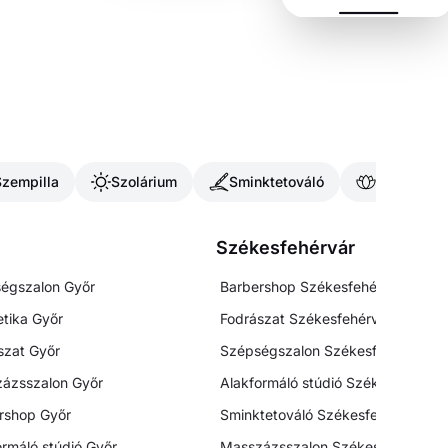
Szempilla
Szolárium
Sminktetováló
Masszázs
Székesfehérvár
égszalon
Győr
Barbershop
Székesfehérvár
tika
Győr
Fodrászat
Székesfehérvár
szat
Győr
Szépségszalon
Székesfehérvár
ázsszalon
Győr
Alakformáló stúdió
Székesfehérvá
rshop
Győr
Sminktetováló
Székesfehérvár
ormáló stúdió
Győr
Masszázsszalon
Székesfehérvár