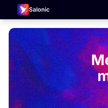
Salonic
M
m