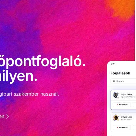
őpontfoglaló.
ilyen.
gipari szakember használ.
en