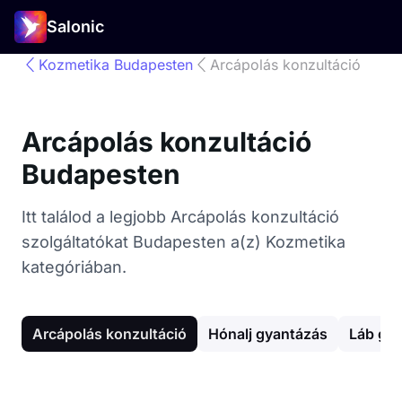
Salonic
Kozmetika Budapesten
Arcápolás konzultáció
Arcápolás konzultáció
Budapesten
Itt találod a legjobb Arcápolás konzultáció
szolgáltatókat Budapesten a(z) Kozmetika
kategóriában.
Arcápolás konzultáció
Hónalj gyantázás
Láb gy