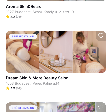
Aroma Skin&Relax
1027 Budapest, Szász Károly u. 2. fszt.10.
5.0
(
21
)
SZÉPSÉGSZALON
Dream Skin & More Beauty Salon
1053 Budapest, Veres Pálné u.14.
4.9
(
14
)
SZÉPSÉGSZALON