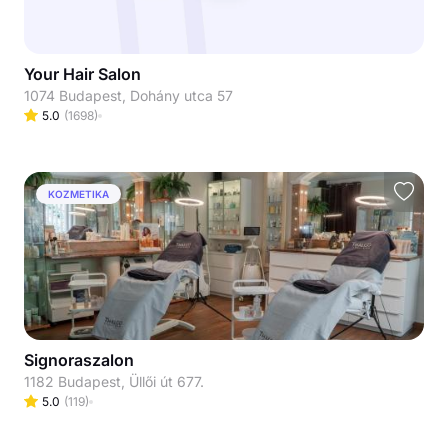
Your Hair Salon
1074 Budapest, Dohány utca 57
5.0
(
1698
)
KOZMETIKA
Signoraszalon
1182 Budapest, Üllői út 677.
5.0
(
119
)