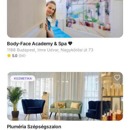
Body-Face Academy & Spa 💙
1188 Budapest, Imre Udvar, Nagykőrösi út 73
5.0
(
94
)
KOZMETIKA
Pluméria Szépségszalon