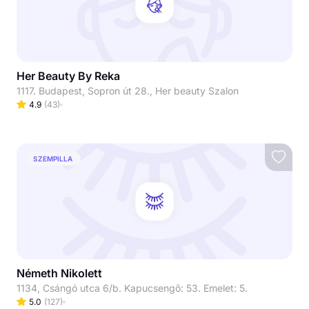
Her Beauty By Reka
1117. Budapest, Sopron út 28., Her beauty Szalon
4.9
(
43
)
SZEMPILLA
Németh Nikolett
1134, Csángó utca 6/b. Kapucsengő: 53. Emelet: 5.
5.0
(
127
)