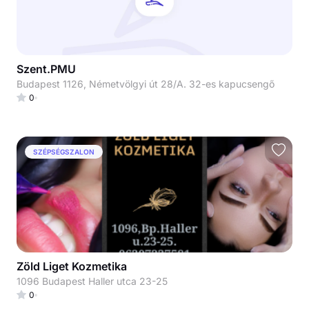
Szent.PMU
Budapest 1126, Németvölgyi út 28/A. 32-es kapucsengő
0
SZÉPSÉGSZALON
Zöld Liget Kozmetika
1096 Budapest Haller utca 23-25
0