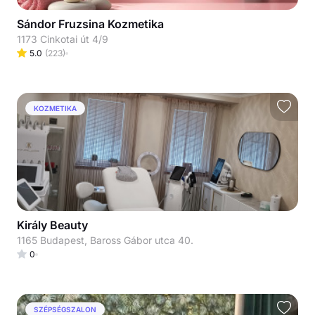
Sándor Fruzsina Kozmetika
1173 Cinkotai út 4/9
5.0
(
223
)
KOZMETIKA
Király Beauty
1165 Budapest, Baross Gábor utca 40.
0
SZÉPSÉGSZALON