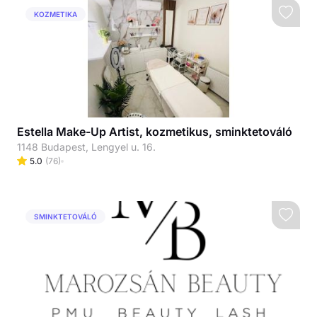
KOZMETIKA
Estella Make-Up Artist, kozmetikus, sminktetováló
1148 Budapest, Lengyel u. 16.
5.0
(
76
)
SMINKTETOVÁLÓ