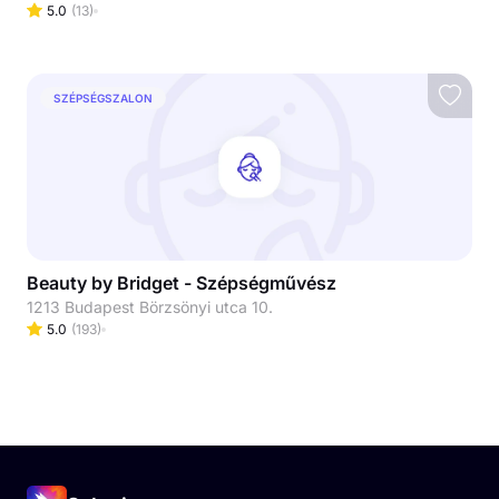
5.0
(
13
)
SZÉPSÉGSZALON
Beauty by Bridget - Szépségművész
1213 Budapest Börzsönyi utca 10.
5.0
(
193
)