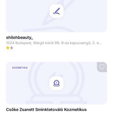
shilohbeauty_
1024 Budapest, Margit körút 99. 8-as kapucsengő, 2. emelet
0
KOZMETIKA
Csőke Zsanett Sminktetováló Kozmetikus