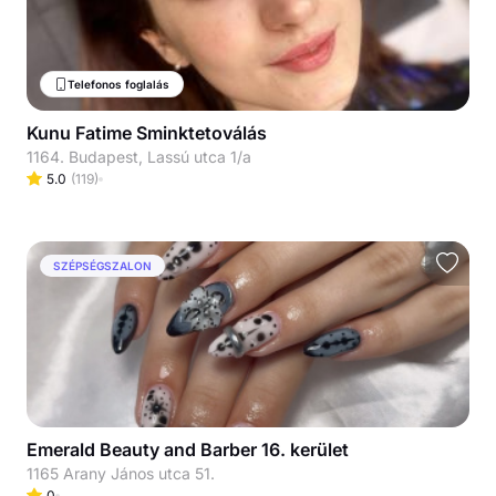
Telefonos foglalás
Kunu Fatime Sminktetoválás
1164. Budapest, Lassú utca 1/a
5.0
(
119
)
SZÉPSÉGSZALON
Emerald Beauty and Barber 16. kerület
1165 Arany János utca 51.
0