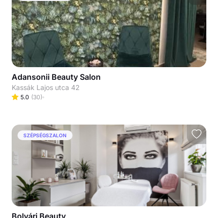
Adansonii Beauty Salon
Kassák Lajos utca 42
5.0
(
30
)
SZÉPSÉGSZALON
Bolvári Beauty