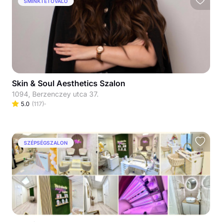
SMINKTETOVÁLÓ
Skin & Soul Aesthetics Szalon
1094, Berzenczey utca 37.
5.0
(
117
)
SZÉPSÉGSZALON