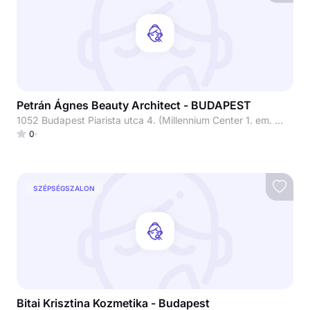
Petrán Ágnes Beauty Architect - BUDAPEST
1052 Budapest Piarista utca 4. (Millennium Center 1. em. Millennium Beauty szalon)
0
SZÉPSÉGSZALON
Bitai Krisztina Kozmetika - Budapest