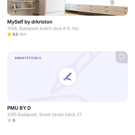
MySelf by drkriston
1054, Budapest Aulich utca 4-6. fsz.
5.0
(
83
)
SMINKTETOVÁLÓ
PMU BY D
1055 Budapest, Szent István körút 27.
0