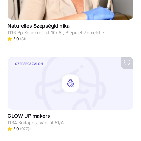
Naturelles Szépségklinika
1116 Bp.Kondorosi út 10/ A , B.épület 7.emelet 7
5.0
(
8
)
SZÉPSÉGSZALON
GLOW UP makers
1134 Budapest Váci út 51/A
5.0
(
977
)