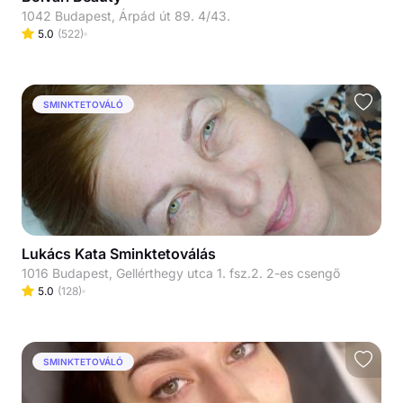
1042 Budapest, Árpád út 89. 4/43.
5.0
(
522
)
SMINKTETOVÁLÓ
Lukács Kata Sminktetoválás
1016 Budapest, Gellérthegy utca 1. fsz.2. 2-es csengő
5.0
(
128
)
SMINKTETOVÁLÓ