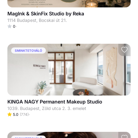
MagInk & SkinFix Studio by Reka
1114 Budapest, Bocskai út 21.
0
SMINKTETOVÁLÓ
KINGA NAGY Permanent Makeup Studio
1039. Budapest, Zöld utca 2. 3. emelet
5.0
(
774
)