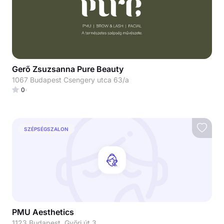
Gerő Zsuzsanna Pure Beauty
1067 Budapest Csengery utca 63/a
0
SZÉPSÉGSZALON
PMU Aesthetics
1123 Budapest, Győri út 3.