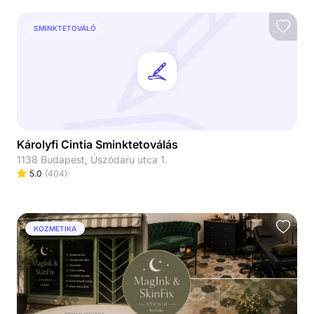
SMINKTETOVÁLÓ
Károlyfi Cintia Sminktetoválás
1138 Budapest, Úszódaru utca 1.
5.0
(
404
)
KOZMETIKA