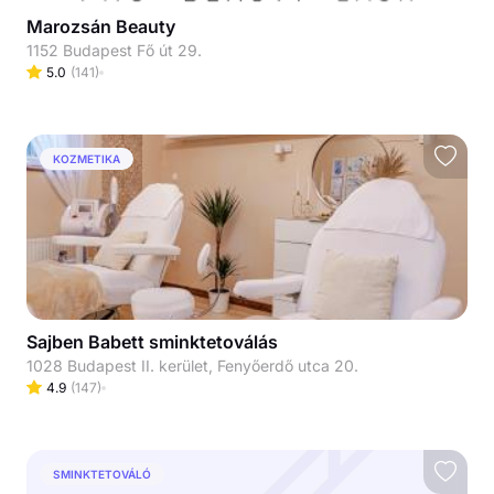
Marozsán Beauty
1152 Budapest Fő út 29.
5.0
(
141
)
KOZMETIKA
Sajben Babett sminktetoválás
1028 Budapest II. kerület, Fenyőerdő utca 20.
4.9
(
147
)
SMINKTETOVÁLÓ