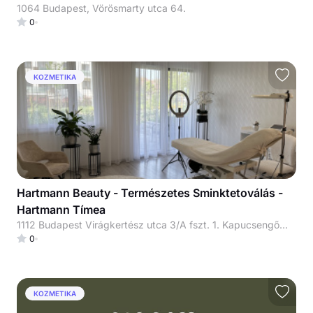
1064 Budapest, Vörösmarty utca 64.
0
KOZMETIKA
Hartmann Beauty - Természetes Sminktetoválás -
Hartmann Tímea
1112 Budapest Virágkertész utca 3/A fszt. 1. Kapucsengő: 001# (Virágkertész u. és Kiralyliliom u. sarok) Ha bejutottál a kapun, a lépcsőház ajtaját is nyitva találod majd (1 percig). Fontos: jó erősen kell meghúzni a kilincset 😊
0
KOZMETIKA