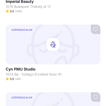
Imperial Beauty
1076 Budapest Thököly út 17.
5.0
(
146
)
SZÉPSÉGSZALON
Cyn PMU Studio
1024 Bp . Szilágyi Erzsébet fasor 41
5.0
(
48
)
SZÉPSÉGSZALON