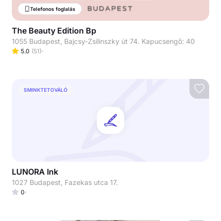
Telefonos foglalás
The Beauty Edition Bp
1055 Budapest, Bajcsy-Zsilinszky út 74. Kapucsengő: 40
5.0
(
51
)
SMINKTETOVÁLÓ
LUNORA Ink
1027 Budapest, Fazekas utca 17.
0