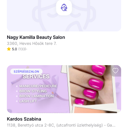
Nagy Kamilla Beauty Salon
3360, Heves Hősök tere 7.
5.0
(
133
)
SZÉPSÉGSZALON
Kardos Szabina
1138, Berettyó utca 2-8C, (utcafronti üzlethelyiség) - Gamer Factory mellett