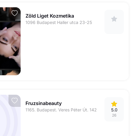
Zöld Liget Kozmetika
1096 Budapest Haller utca 23-25
Fruzsinabeauty
1165. Budapest. Veres Péter Út. 142
5.0
26