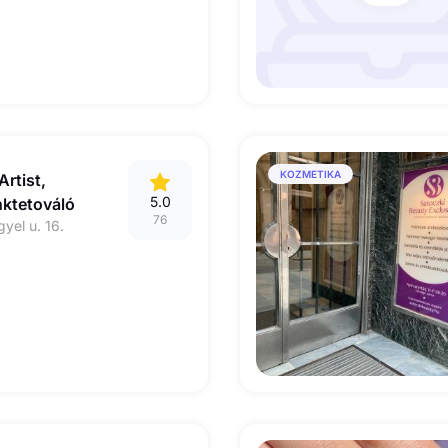
KOZMETIKA
rtist,
5.0
nktetováló
76
yel u. 16.