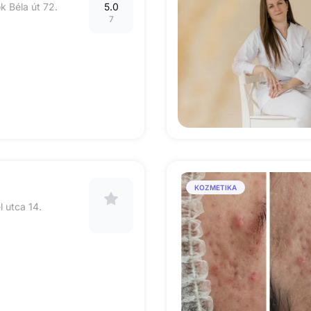
k Béla út 72.
5.0
7
KOZMETIKA
 utca 14.