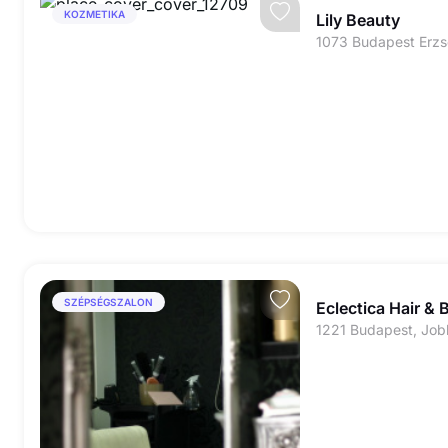
KOZMETIKA
Lily Beauty
1073 Budapest Erzs
SZÉPSÉGSZALON
Eclectica Hair & 
1221 Budapest, Job