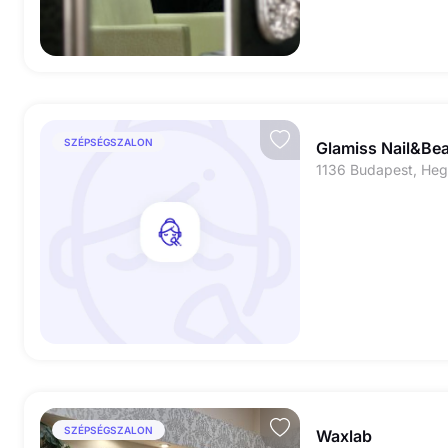
SZÉPSÉGSZALON
Glamiss Nail&Be
SZÉPSÉGSZALON
Waxlab