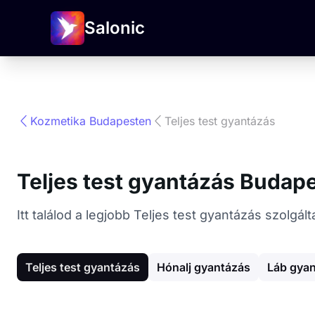
Salonic
Kozmetika Budapesten
Teljes test gyantázás
Teljes test gyantázás Budap
Itt találod a legjobb Teljes test gyantázás szolg
Teljes test gyantázás
Hónalj gyantázás
Láb gya