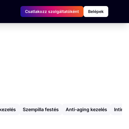
Csatlakozz szolgáltatóként
Belépek
kezelés
Szempilla festés
Anti-aging kezelés
Intim 