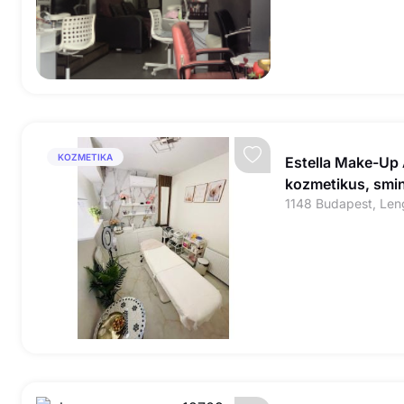
KOZMETIKA
Estella Make-Up A
kozmetikus, smi
1148 Budapest, Leng