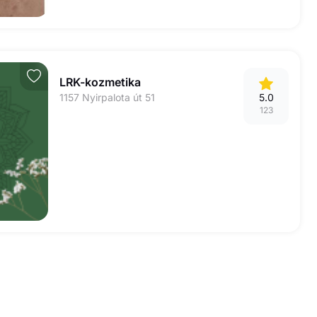
LRK-kozmetika
1157 Nyirpalota út 51
5.0
123