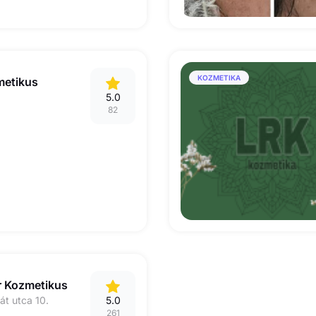
KOZMETIKA
metikus
5.0
82
r Kozmetikus
át utca 10.
5.0
261