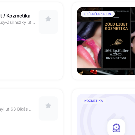
SZÉPSÉGSZALON
 / Kozmetika
1065 Budapest, Bajcsy-Zsilinszky út 55. I/1.
KOZMETIKA
1119 Budapest Tétényi ut 63 Bikás Park