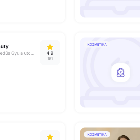
KOZMETIKA
auty
1136 Budapest, Hegedűs Gyula utca 12.
4.9
151
KOZMETIKA