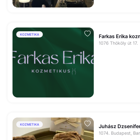
KOZMETIKA
Farkas Erika koz
1076 Thököly út 17.
KOZMETIKA
Juhász Dzsenife
1074. Budapest, Bar