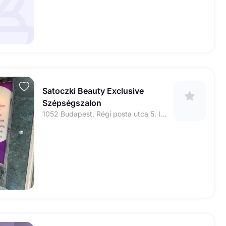
Satoczki Beauty Exclusive
Szépségszalon
1052 Budapest, Régi posta utca 5. IV. em. 6., kapucsengő: 33