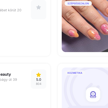
SZÉPSÉGSZALON
ébet körút 20
KOZMETIKA
Beauty
bágy út 39
5.0
804