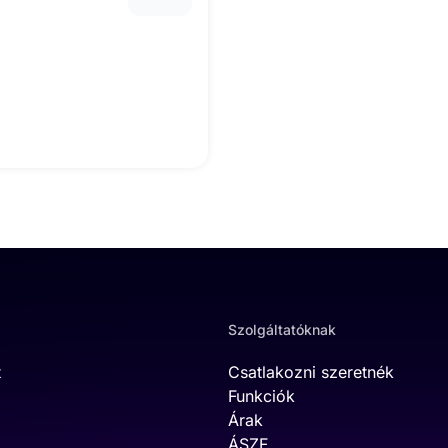
Szolgáltatóknak
t
Csatlakozni szeretnék
Funkciók
Árak
ÁSZF