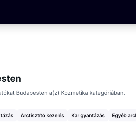
esten
áltatókat Budapesten a(z) Kozmetika kategóriában.
ntázás
Arctisztító kezelés
Kar gyantázás
Egyéb arc