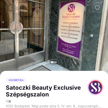
KOZMETIKA
Satoczki Beauty Exclusive
Szépségszalon
0
1052 Budapest, Régi posta utca 5. IV. em. 6., kapucsengő: 33