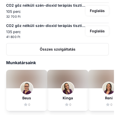
CO2 gőz nélküli szén-dioxid terápiás tisztító kezelés - TINI / ALAP
Foglalás
105 perc
32 700 Ft
CO2 gőz nélküli szén-dioxid terápiás tisztító kezelés - UH+MASSZÁZS
Foglalás
135 perc
41 800 Ft
Összes szolgáltatás
Munkatársaink
Beus
Kinga
Reni
0
0
0