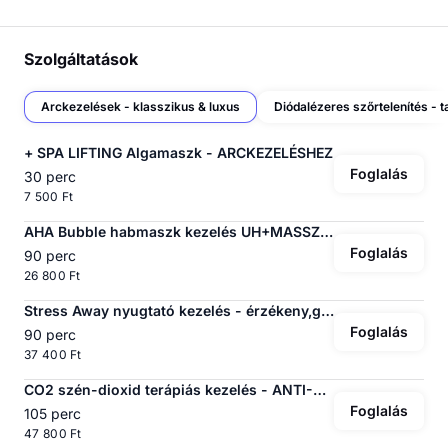
Szolgáltatások
Arckezelések - klasszikus & luxus
+ SPA LIFTING Algamaszk - ARCKEZELÉSHEZ
Foglalás
30 perc
7 500 Ft
AHA Bubble habmaszk kezelés UH+MASSZÁZS
Foglalás
90 perc
26 800 Ft
Stress Away nyugtató kezelés - érzékeny,gyulladt bőrre
Foglalás
90 perc
37 400 Ft
CO2 szén-dioxid terápiás kezelés - ANTI-AGEING
Foglalás
105 perc
47 800 Ft