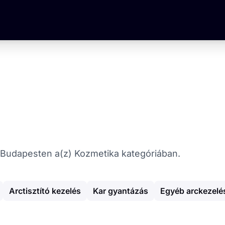
at Budapesten a(z) Kozmetika kategóriában.
Arctisztító kezelés
Kar gyantázás
Egyéb arckezelé