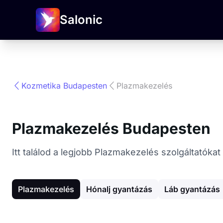
Salonic
Kozmetika Budapesten
Plazmakezelés
Plazmakezelés Budapesten
Itt találod a legjobb Plazmakezelés szolgáltatók
Plazmakezelés
Hónalj gyantázás
Láb gyantázás