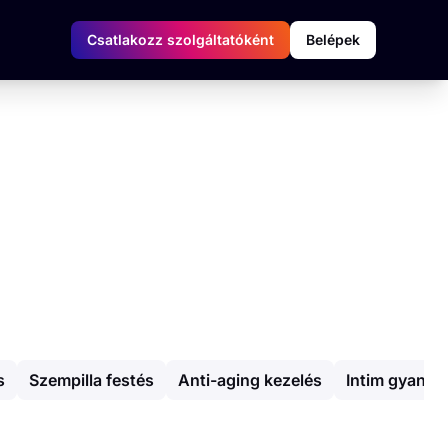
Csatlakozz szolgáltatóként
Belépek
s
Szempilla festés
Anti-aging kezelés
Intim gyantá