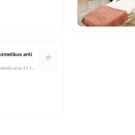
ozmetikus anti
HU-1077 Budapest Hársfa utca 37. fsz. utcafront