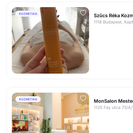
KOZMETIKA
Szűcs Réka Kozm
1118 Budapest, Kapt
KOZMETIKA
MonSalon Mester
1135 Fáy utca 75/A/