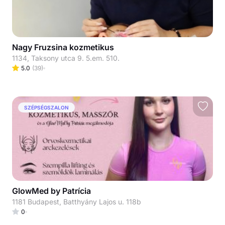
Nagy Fruzsina kozmetikus
1134, Taksony utca 9. 5.em. 510.
5.0
(
39
)
SZÉPSÉGSZALON
GlowMed by Patrícia
1181 Budapest, Batthyány Lajos u. 118b
0