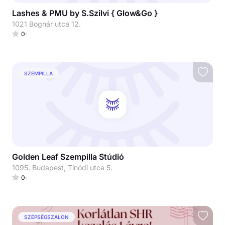
Lashes & PMU by S.Szilvi { Glow&Go }
1021 Bognár utca 12.
0
SZEMPILLA
Golden Leaf Szempilla Stúdió
1095. Budapest, Tinódi utca 5.
0
SZÉPSÉGSZALON