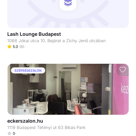
Lash Lounge Budapest
1066 Jókai utca 10. Bejárat a Zichy Jenő utcában
5.0
(
8
)
SZÉPSÉGSZALON
eckerszalon.hu
1119 Budapest Tétényi ut 63 Bikás Park
0