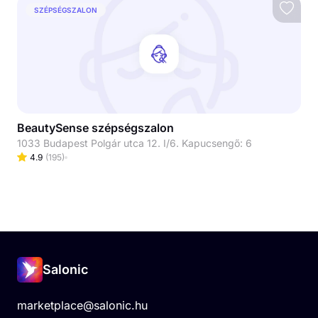
SZÉPSÉGSZALON
BeautySense szépségszalon
1033 Budapest Polgár utca 12. I/6. Kapucsengő: 6
4.9
(
195
)
Salonic
marketplace@salonic.hu