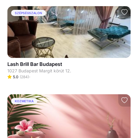
SZÉPSÉGSZALON
Lash Brill Bar Budapest
1027 Budapest Margit körút 12.
5.0
(
284
)
KOZMETIKA