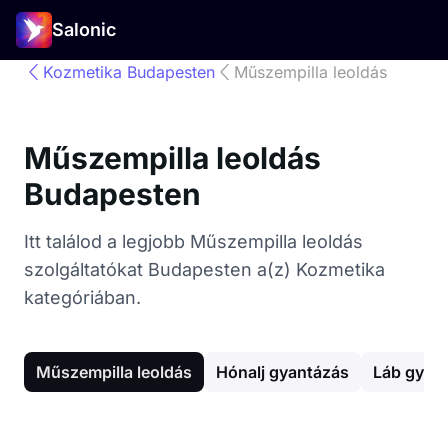
Salonic
Kozmetika Budapesten
Műszempilla leoldás
Műszempilla leoldás
Budapesten
Itt találod a legjobb Műszempilla leoldás
szolgáltatókat Budapesten a(z) Kozmetika
kategóriában.
Műszempilla leoldás
Hónalj gyantázás
Láb gyan