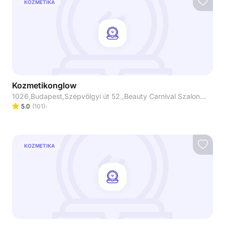
KOZMETIKA
Kozmetikonglow
1026,Budapest,Szépvölgyi út 52.,Beauty Carnival Szalon(Daubner cukrászdával szemben lévő Pannon irodaházban)
5.0
(
101
)
KOZMETIKA