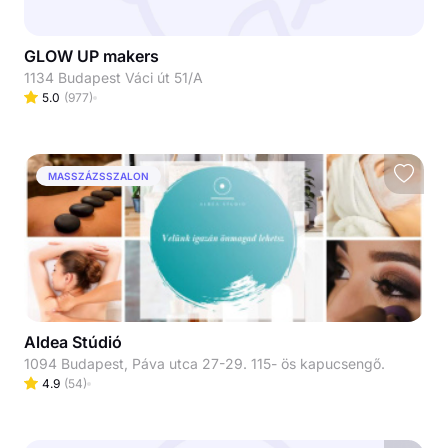
GLOW UP makers
1134 Budapest Váci út 51/A
5.0
(
977
)
MASSZÁZSSZALON
Aldea Stúdió
1094 Budapest, Páva utca 27-29. 115- ös kapucsengő.
4.9
(
54
)