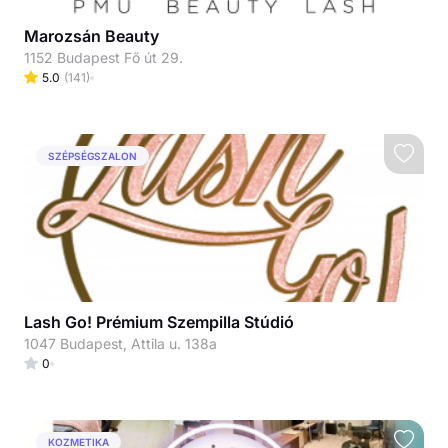
Marozsán Beauty
1152 Budapest Fő út 29.
5.0
(
141
)
SZÉPSÉGSZALON
Lash Go! Prémium Szempilla Stúdió
1047 Budapest, Attila u. 138a
0
KOZMETIKA