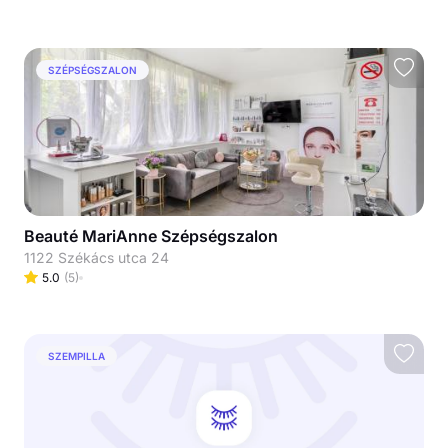
SZÉPSÉGSZALON
Beauté MariAnne Szépségszalon
1122 Székács utca 24
5.0
(
5
)
SZEMPILLA