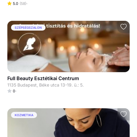
5.0
(
58
)
SZÉPSÉGSZALON
Full Beauty Esztétikai Centrum
1135 Budapest, Béke utca 13-19. ü.: 5.
0
KOZMETIKA