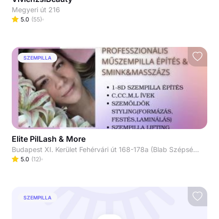
Megyeri út 216
5.0
(
55
)
SZEMPILLA
Elite PilLash & More
Budapest XI. Kerület Fehérvári út 168-178a (Blab Szépségszalon) Bejárat a Kondorosi út felől!
5.0
(
12
)
SZEMPILLA