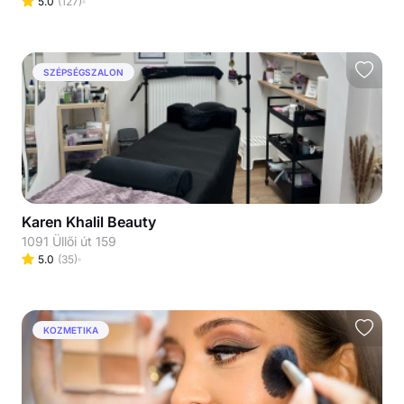
5.0
(
127
)
SZÉPSÉGSZALON
Karen Khalil Beauty
1091 Üllői út 159
5.0
(
35
)
KOZMETIKA