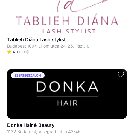
Tablieh Diána Lash stylist
Budapest 1094 Liliom utca 24-26. Fszt. 1.
4.9
(
306
)
SZÉPSÉGSZALON
Donka Hair & Beauty
1132 Budapest, Visegrádi utca 43-45.