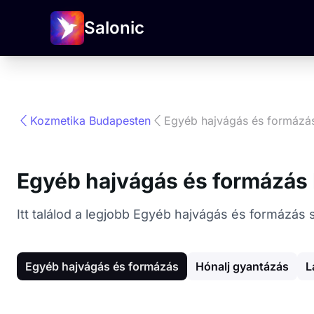
Salonic
Kozmetika Budapesten
Egyéb hajvágás és formázá
Egyéb hajvágás és formázás
Itt találod a legjobb Egyéb hajvágás és formázás
Egyéb hajvágás és formázás
Hónalj gyantázás
L