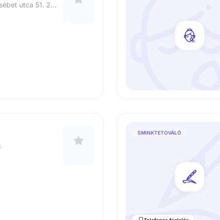
1041. Budapest, Erzsébet utca 51. 2/4
SMINKTETOVÁLÓ
3
Telefonos foglalás