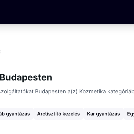
s
 Budapesten
 szolgáltatókat Budapesten a(z) Kozmetika kategóriá
áb gyantázás
Arctisztító kezelés
Kar gyantázás
Eg