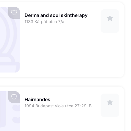
Derma and soul skintherapy
1133 Kárpát utca 7/a
Hairnandes
1094 Budapest viola utca 27-29. Bejárat a Balázs Béla utcáról