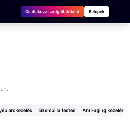
Csatlakozz szolgáltatóként
Belépek
ban.
yéb arckezelés
Szempilla festés
Anti-aging kezelés