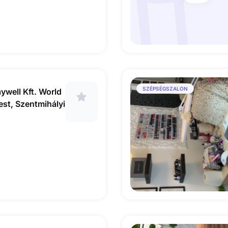
SZÉPSÉGSZALON
ell Kft. World
est, Szentmihályi