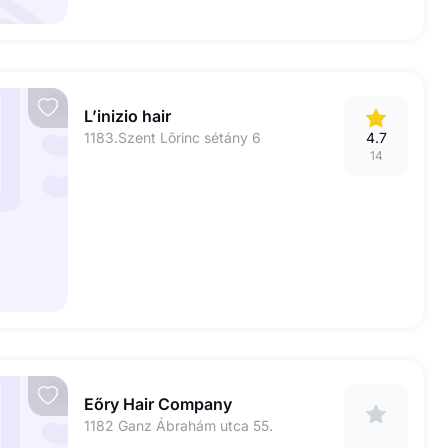
L’inizio hair
1183.Szent Lőrinc sétány 6
4.7
14
Eőry Hair Company
1182 Ganz Ábrahám utca 55.