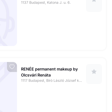
1137 Budapest, Katona J. u. 6.
RENÉE permanent makeup by
Olcsvári Renáta
1117 Budapest, Bíró László József körút 4