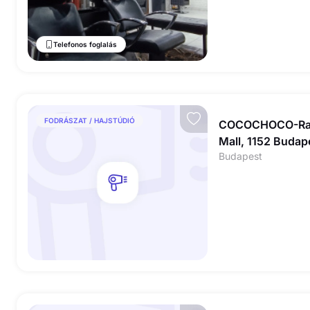
Telefonos foglalás
FODRÁSZAT / HAJSTÚDIÓ
COCOCHOCO-Rayw
Mall, 1152 Budap
Budapest
út 167-169