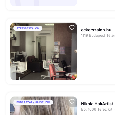
SZÉPSÉGSZALON
eckerszalon.hu
FODRÁSZAT / HAJSTÚDIÓ
Nikola HairArtist