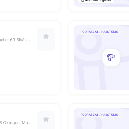
FODRÁSZAT / HAJSTÚDIÓ
1119 Budapest Tétényi ut 63 Bikás Park
FODRÁSZAT / HAJSTÚDIÓ
Bp. 1066 Teréz krt. 6 Oktogon. Magical Beauty (Bejárat a ház belső udvarán található szemben)