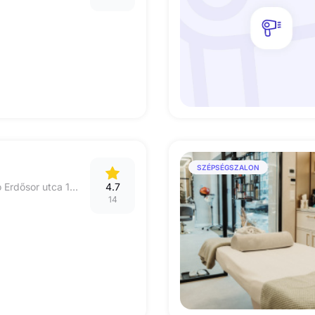
SZÉPSÉGSZALON
1074. Budapest Alsó Erdősor utca 18. 1/16 (16os kapucsengo)
4.7
14