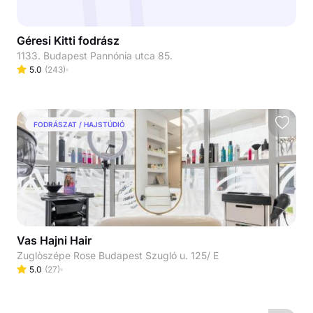
Géresi Kitti fodrász
1133. Budapest Pannónia utca 85.
5.0
(
243
)
FODRÁSZAT / HAJSTÚDIÓ
Vas Hajni Hair
Zuglòszépe Rose Budapest Szugló u. 125/ E
5.0
(
27
)