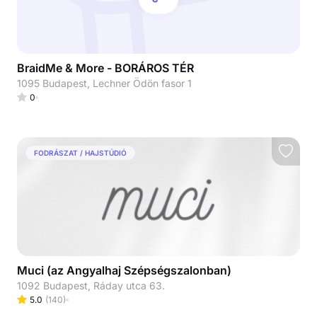
BraidMe & More - BORÁROS TÉR
1095 Budapest, Lechner Ödön fasor 1
0
FODRÁSZAT / HAJSTÚDIÓ
Muci (az Angyalhaj Szépségszalonban)
1092 Budapest, Ráday utca 63.
5.0
(
140
)