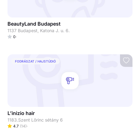
BeautyLand Budapest
1137 Budapest, Katona J. u. 6.
0
FODRÁSZAT / HAJSTÚDIÓ
L’inizio hair
1183.Szent Lőrinc sétány 6
4.7
(
14
)