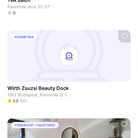
TéR salon
Pannónia utca 35-37
0
KOZMETIKA
Wirth Zsuzsi Beauty Dock
1192 Budapest, Pannónia út 1.
5.0
(
55
)
FODRÁSZAT / HAJSTÚDIÓ