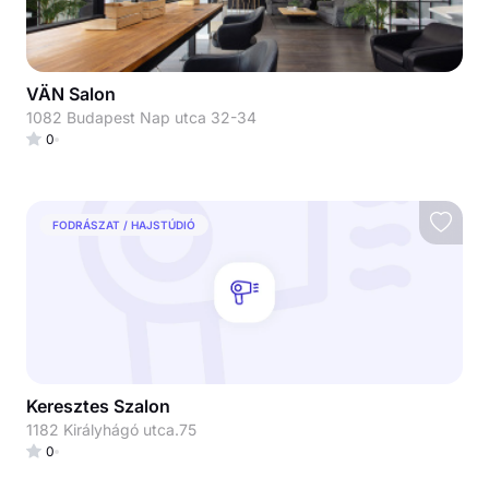
VÄN Salon
1082 Budapest Nap utca 32-34
0
FODRÁSZAT / HAJSTÚDIÓ
Keresztes Szalon
1182 Királyhágó utca.75
0