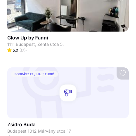
Glow Up by Fanni
1111 Budapest, Zenta utca 5.
5.0
(
17
)
FODRÁSZAT / HAJSTÚDIÓ
Zsidró Buda
Budapest 1012 Márvány utca 17