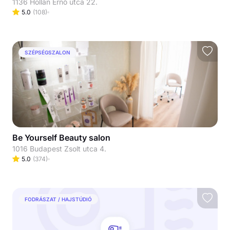
1136 Hollán Ernő utca 22.
5.0
(
108
)
SZÉPSÉGSZALON
Be Yourself Beauty salon
1016 Budapest Zsolt utca 4.
5.0
(
374
)
FODRÁSZAT / HAJSTÚDIÓ