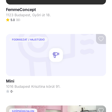
FemmeConcept
1123 Budapest, Győri út 18.
5.0
(
8
)
FODRÁSZAT / HAJSTÚDIÓ
Mini
1016 Budapest Krisztina körút 91.
0
SZÉPSÉGSZALON