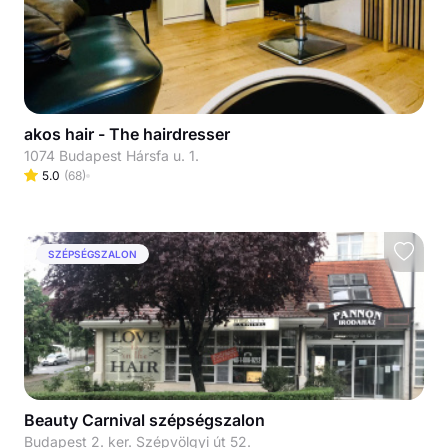
akos hair - The hairdresser
1074 Budapest Hársfa u. 1.
5.0
(
68
)
SZÉPSÉGSZALON
Beauty Carnival szépségszalon
Budapest 2. ker. Szépvölgyi út 52.