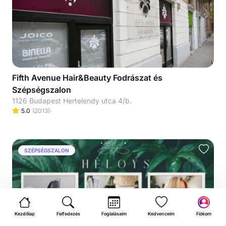
Fifth Avenue Hair&Beauty Fodrászat és
Szépségszalon
1126 Budapest Hertelendy utca 4/b.
5.0
(
2013
)
SZÉPSÉGSZALON
Kezdőlap
Felfedezés
Foglalásaim
Kedvenceim
Fiókom