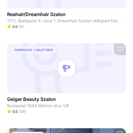
Reahair/Dreamhair Szalon
1172. Budapest X. utca 1. Dreamhair Szalon /Alfaparf fodrászat (Skylux /Luxoya mellett)
5.0
(
5
)
FODRÁSZAT / HAJSTÚDIÓ
Geiger Beauty Szalon
Budapest 1094 Márton utca 1/B
5.0
(
58
)