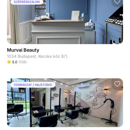
SZÉPSÉGSZALON
Murvai Beauty
1034 Budapest, Kecske köz 8/1.
5.0
(
158
)
FODRÁSZAT / HAJSTÚDIÓ