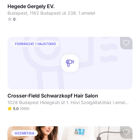
Hegede Gergely EV.
Budapest, 1162 Budapesti út 238. 1.emelet
0
FODRÁSZAT / HAJSTÚDIÓ
Crosser-Field Schwarzkopf Hair Salon
1028 Budapest Hidegkúti út 1. Hüvi Szolgáltatóház I.emelet
5.0
(
999
)
KOZMETIKA