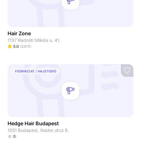
Hair Zone
1137 Radnóti Miklós u. 41.
5.0
(
2411
)
FODRÁSZAT / HAJSTÚDIÓ
Hedge Hair Budapest
1051 Budapest, Nádor utca 8.
0