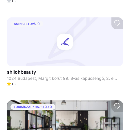
0
SMINKTETOVÁLÓ
shilohbeauty_
1024 Budapest, Margit körút 99. 8-as kapucsengő, 2. emelet
0
FODRÁSZAT / HAJSTÚDIÓ