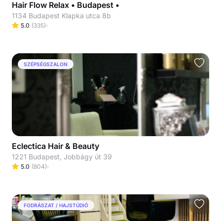
Hair Flow Relax • Budapest •
1134 Budapest Klapka utca 8b
5.0
(
335
)
SZÉPSÉGSZALON
Eclectica Hair & Beauty
1221 Budapest, Jobbágy út 39
5.0
(
804
)
FODRÁSZAT / HAJSTÚDIÓ