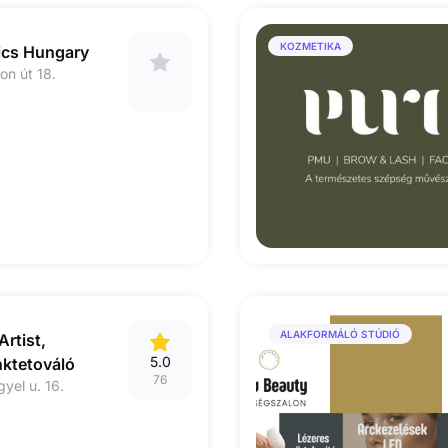
KOZMETIKA
ics Hungary
on út 18.
ALAKFORMÁLÓ STÚDIÓ
rtist,
5.0
nktetováló
76
yel u. 16.