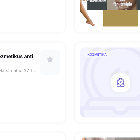
KOZMETIKA
ozmetikus anti
HU-1077 Budapest Hársfa utca 37. fsz. utcafront