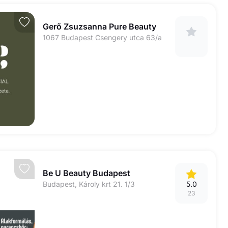
Gerő Zsuzsanna Pure Beauty
1067 Budapest Csengery utca 63/a
Be U Beauty Budapest
Budapest, Károly krt 21. 1/3
5.0
23