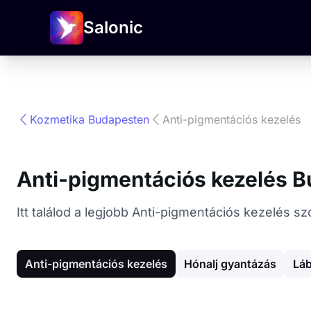
Salonic
Kozmetika Budapesten
Anti-pigmentációs kezelés
Anti-pigmentációs kezelés 
Itt találod a legjobb Anti-pigmentációs kezelés s
Anti-pigmentációs kezelés
Hónalj gyantázás
Láb