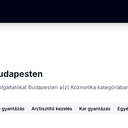
Budapesten
zolgáltatókat Budapesten a(z) Kozmetika kategóriába
 gyantázás
Arctisztító kezelés
Kar gyantázás
Egyé