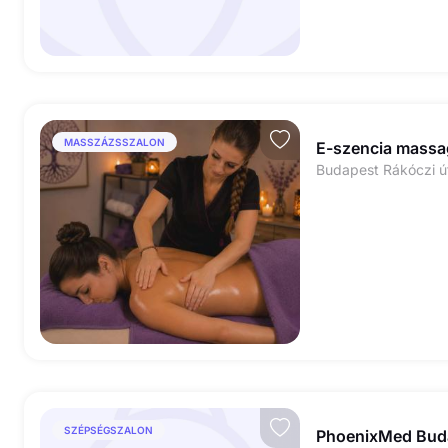
MASSZÁZSSZALON
E-szencia massa
SZÉPSÉGSZALON
PhoenixMed Bud