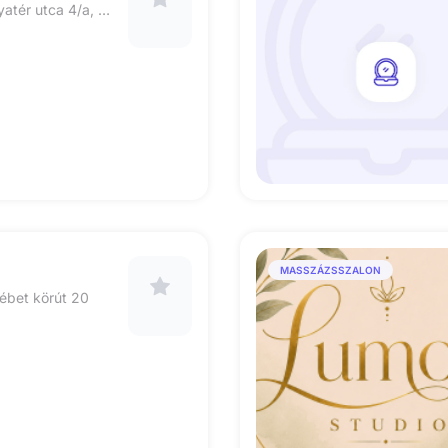
1138, Budapest, Sólyatér utca 4/a, Marina Part, Földszinti üzlethelyiség
MASSZÁZSSZALON
ébet körút 20