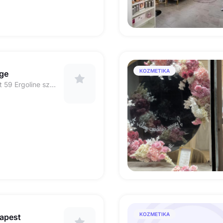
KOZMETIKA
ge
Budapest Rákóczi út 59 Ergoline szolárium
KOZMETIKA
apest