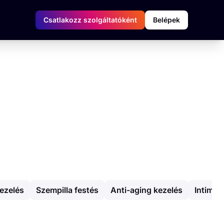
Csatlakozz szolgáltatóként
Belépek
ezelés
Szempilla festés
Anti-aging kezelés
Intim g