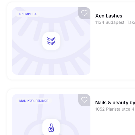
SZEMPILLA
Xen Lashes
MANIKŰR, PEDIKŰR
Nails & beauty b