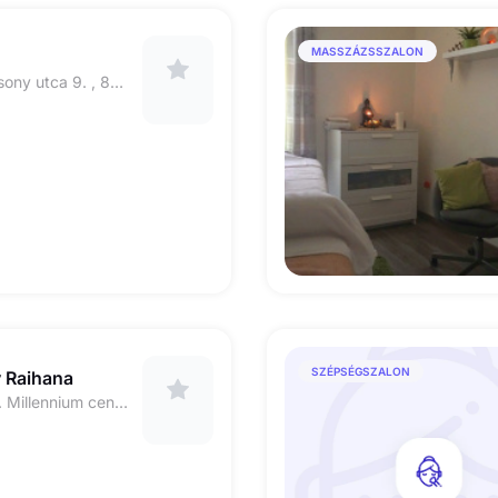
MASSZÁZSSZALON
1134 Budapest, Taksony utca 9. , 84 kapucsengő, 5. emelet 510-es lakás
SZÉPSÉGSZALON
y Raihana
1052 Piarista utca 4. Millennium center. 1-emelet .( Millennium beauty)