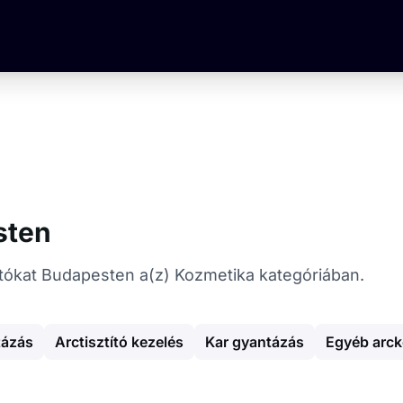
sten
tatókat Budapesten a(z) Kozmetika kategóriában.
tázás
Arctisztító kezelés
Kar gyantázás
Egyéb arck