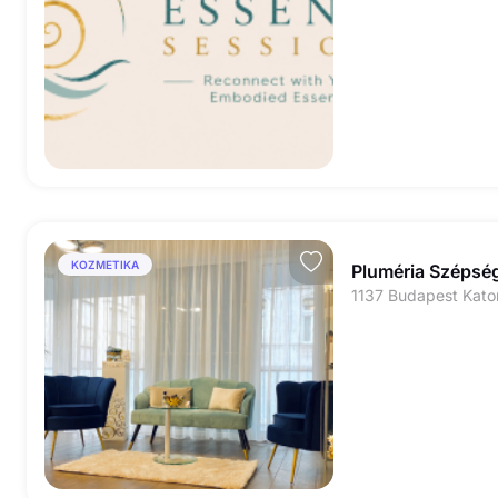
KOZMETIKA
Pluméria Szépsé