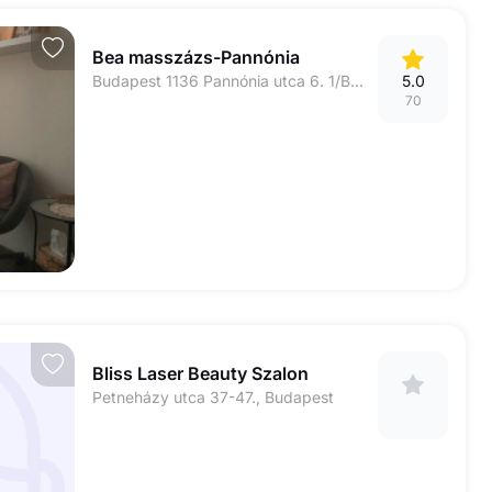
Bea masszázs-Pannónia
Budapest 1136 Pannónia utca 6. 1/B (földszint) 3-as kapucsengő
5.0
70
Bliss Laser Beauty Szalon
Petneházy utca 37-47., Budapest