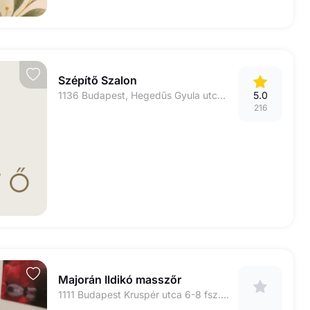
Szépítő Szalon
1136 Budapest, Hegedűs Gyula utca 28.
5.0
216
Majorán Ildikó masszőr
1111 Budapest Kruspér utca 6-8 fsz. 10