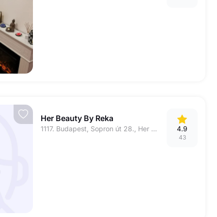
Her Beauty By Reka
1117. Budapest, Sopron út 28., Her beauty Szalon
4.9
43