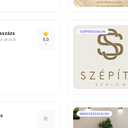
SZÉPSÉGSZALON
sszázs
z utca 8
5.0
1
MASSZÁZSSZALON
ns