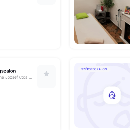
SZÉPSÉGSZALON
gszalon
1137 Budapest Katona József utca 6. 3. em. 6. 37-es kapucsengő