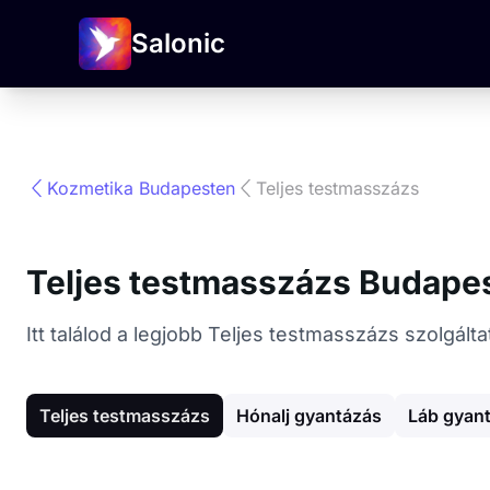
Salonic
Kozmetika Budapesten
Teljes testmasszázs
Teljes testmasszázs Budape
Itt találod a legjobb Teljes testmasszázs szolgál
Teljes testmasszázs
Hónalj gyantázás
Láb gyan