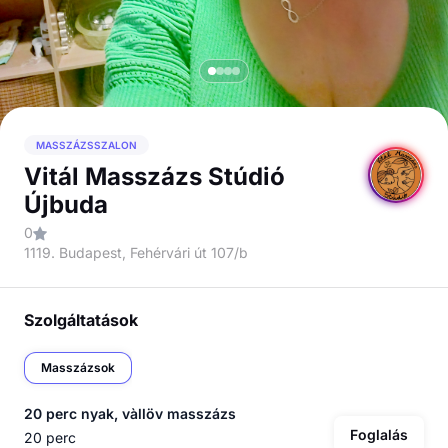
MASSZÁZSSZALON
Vitál Masszázs Stúdió
Újbuda
0
1119. Budapest, Fehérvári út 107/b
Szolgáltatások
Masszázsok
20 perc nyak, vàllöv masszázs
Foglalás
20 perc