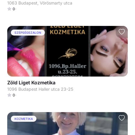
1063 Budapest, Vörösmarty utca
0
SZÉPSÉGSZALON
Zöld Liget Kozmetika
1096 Budapest Haller utca 23-25
0
KOZMETIKA