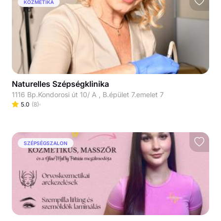
KOZMETIKA
Naturelles Szépségklinika
1116 Bp.Kondorosi út 10/ A , B.épület 7.emelet 7
5.0
(
8
)
SZÉPSÉGSZALON