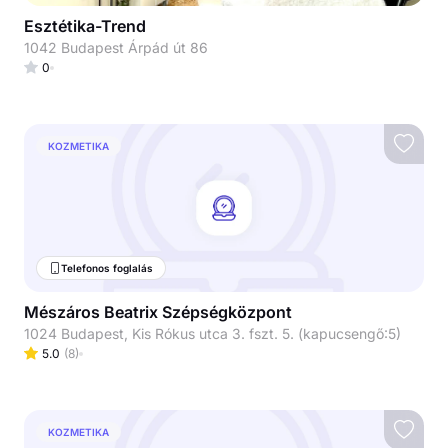
Esztétika-Trend
1042 Budapest Árpád út 86
0
KOZMETIKA
Telefonos foglalás
Mészáros Beatrix Szépségközpont
1024 Budapest, Kis Rókus utca 3. fszt. 5. (kapucsengő:5)
5.0
(
8
)
KOZMETIKA