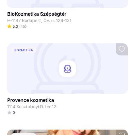
BioKozmetika Szépségtér
H-1147 Budapest, Öv. u. 129-131.
5.0
(
45
)
KOZMETIKA
Provence kozmetika
1114 Kosztolányi D. tér 12
0