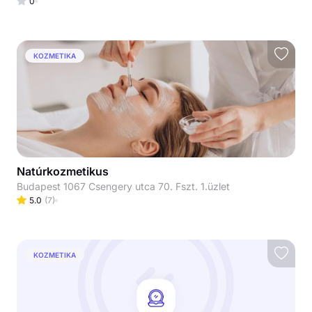
0
KOZMETIKA
Natúrkozmetikus
Budapest 1067 Csengery utca 70. Fszt. 1.üzlet
5.0
(
7
)
KOZMETIKA