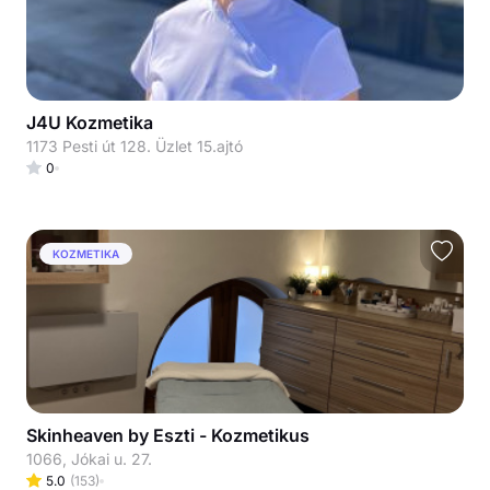
J4U Kozmetika
1173 Pesti út 128. Üzlet 15.ajtó
0
KOZMETIKA
Skinheaven by Eszti - Kozmetikus
1066, Jókai u. 27.
5.0
(
153
)