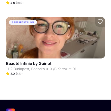
4.9
(
196
)
SZÉPSÉGSZALON
Beauté Infinie by Guinot
1112 Budapest, Bodorka u. 3./B Kertszint 01.
5.0
(
48
)