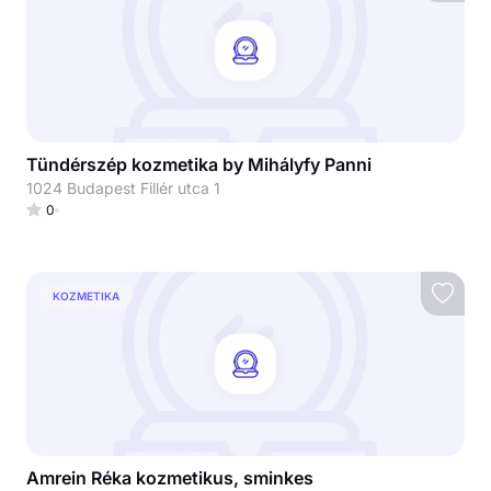
Tündérszép kozmetika by Mihályfy Panni
1024 Budapest Fillér utca 1
0
KOZMETIKA
Amrein Réka kozmetikus, sminkes