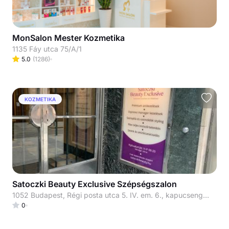
MonSalon Mester Kozmetika
1135 Fáy utca 75/A/1
5.0
(
1286
)
KOZMETIKA
Satoczki Beauty Exclusive Szépségszalon
1052 Budapest, Régi posta utca 5. IV. em. 6., kapucsengő: 33
0