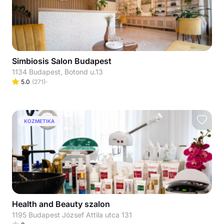
Simbiosis Salon Budapest
1134 Budapest, Botond u.13
5.0
(
271
)
KOZMETIKA
Health and Beauty szalon
1195 Budapest József Attila utca 131