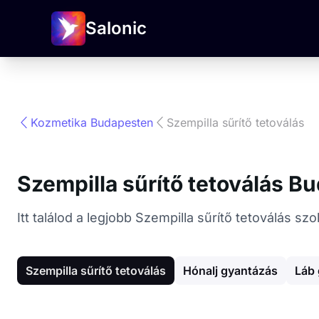
Salonic
Kozmetika Budapesten
Szempilla sűrítő tetoválás
Szempilla sűrítő tetoválás B
Itt találod a legjobb Szempilla sűrítő tetoválás s
Szempilla sűrítő tetoválás
Hónalj gyantázás
Láb