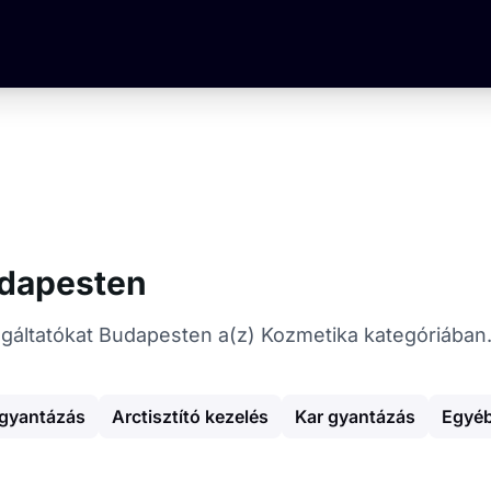
udapesten
zolgáltatókat Budapesten a(z) Kozmetika kategóriában
 gyantázás
Arctisztító kezelés
Kar gyantázás
Egyéb