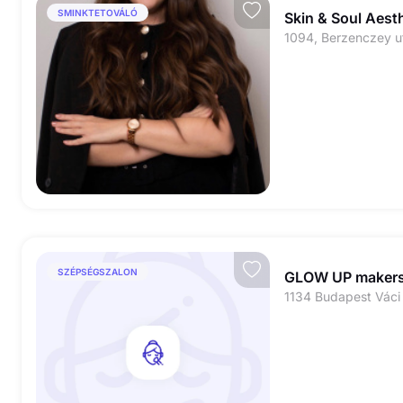
SMINKTETOVÁLÓ
Skin & Soul Aest
1094, Berzenczey u
SZÉPSÉGSZALON
GLOW UP maker
1134 Budapest Váci 