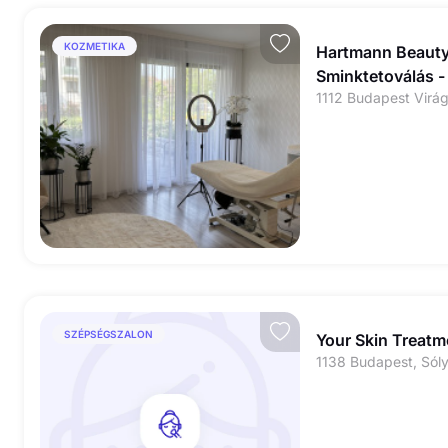
KOZMETIKA
Hartmann Beauty
Sminktetoválás 
SZÉPSÉGSZALON
Your Skin Treatm