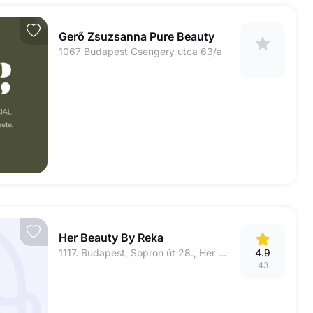
Gerő Zsuzsanna Pure Beauty
1067 Budapest Csengery utca 63/a
Her Beauty By Reka
1117. Budapest, Sopron út 28., Her beauty Szalon
4.9
43