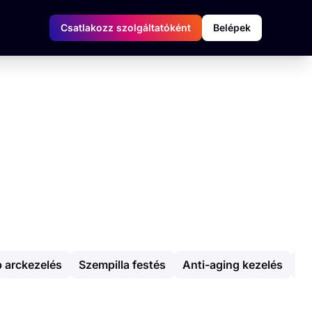
Csatlakozz szolgáltatóként
Belépek
.
 arckezelés
Szempilla festés
Anti-aging kezelés
In