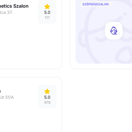
SZÉPSÉGSZALON
hetics Szalon
tca 37.
5.0
117
s
út 51/A
5.0
978