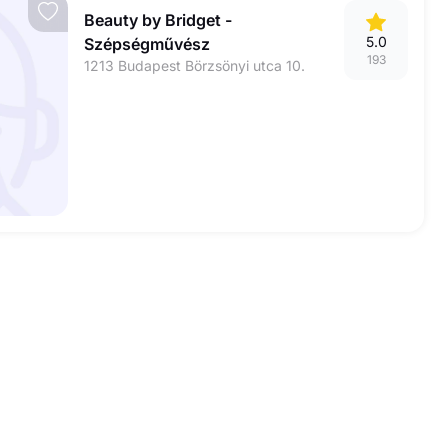
Beauty by Bridget -
5.0
Szépségművész
193
1213 Budapest Börzsönyi utca 10.