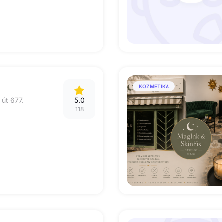
KOZMETIKA
 út 677.
5.0
118