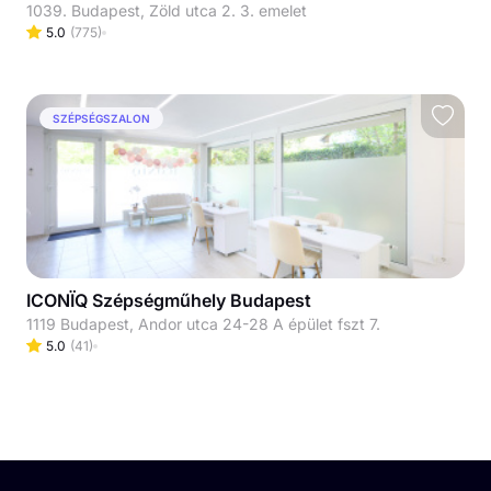
1039. Budapest, Zöld utca 2. 3. emelet
5.0
(
775
)
SZÉPSÉGSZALON
ICONÏQ Szépségműhely Budapest
1119 Budapest, Andor utca 24-28 A épület fszt 7.
5.0
(
41
)