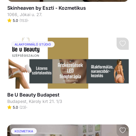
Skinheaven by Eszti - Kozmetikus
1066, Jókai u. 27.
5.0
(
153
)
ALAKFORMÁLÓ STÚDIÓ
Be U Beauty Budapest
Budapest, Károly krt 21. 1/3
5.0
(
23
)
KOZMETIKA