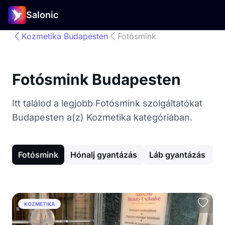
Salonic
Kozmetika Budapesten
Fotósmink
Fotósmink Budapesten
Itt találod a legjobb Fotósmink szolgáltatókat
Budapesten a(z) Kozmetika kategóriában.
Fotósmink
Hónalj gyantázás
Láb gyantázás
A
KOZMETIKA