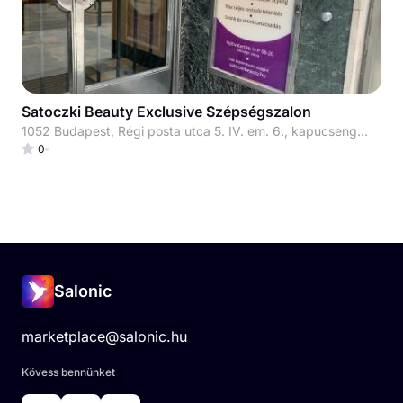
Satoczki Beauty Exclusive Szépségszalon
1052 Budapest, Régi posta utca 5. IV. em. 6., kapucsengő: 33
0
Salonic
marketplace@salonic.hu
Kövess bennünket