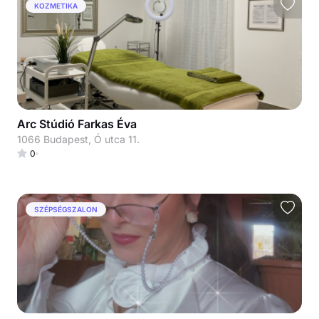
KOZMETIKA
Arc Stúdió Farkas Éva
1066 Budapest, Ó utca 11.
0
SZÉPSÉGSZALON