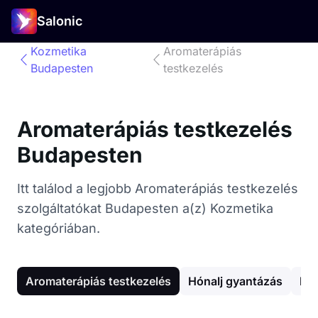
Salonic
Kozmetika
Aromaterápiás
Budapesten
testkezelés
Aromaterápiás testkezelés
Budapesten
Itt találod a legjobb Aromaterápiás testkezelés
szolgáltatókat Budapesten a(z) Kozmetika
kategóriában.
Aromaterápiás testkezelés
Hónalj gyantázás
Láb