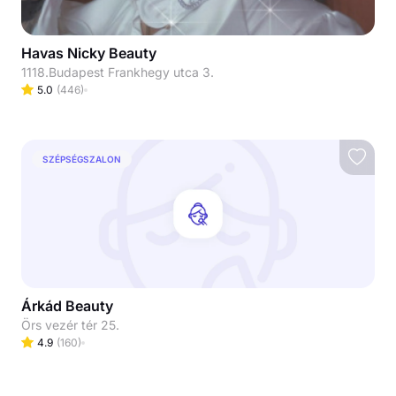
Havas Nicky Beauty
1118.Budapest Frankhegy utca 3.
5.0
(
446
)
SZÉPSÉGSZALON
Árkád Beauty
Örs vezér tér 25.
4.9
(
160
)