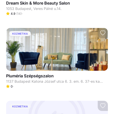
Dream Skin & More Beauty Salon
1053 Budapest, Veres Pálné u.14.
4.9
(
14
)
KOZMETIKA
Pluméria Szépségszalon
1137 Budapest Katona József utca 6. 3. em. 6. 37-es kapucsengő
0
KOZMETIKA