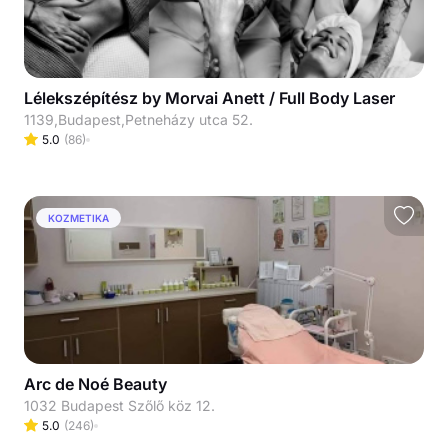
Lélekszépítész by Morvai Anett / Full Body Laser
1139,Budapest,Petneházy utca 52.
5.0
(
86
)
KOZMETIKA
Arc de Noé Beauty
1032 Budapest Szőlő köz 12.
5.0
(
246
)