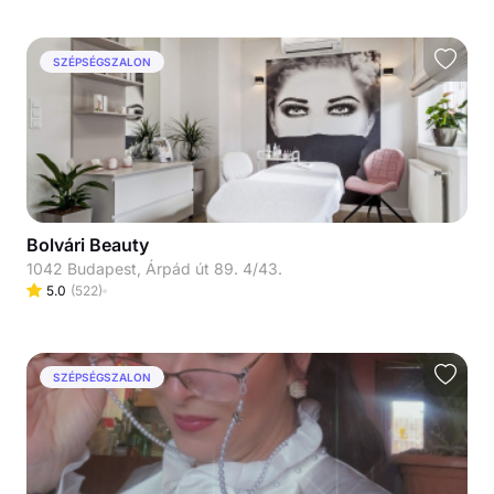
SZÉPSÉGSZALON
Bolvári Beauty
1042 Budapest, Árpád út 89. 4/43.
5.0
(
522
)
SZÉPSÉGSZALON