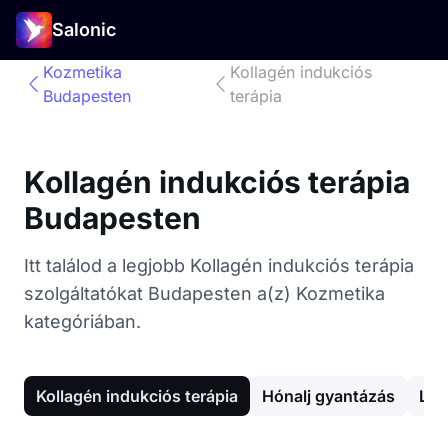
Salonic
Kozmetika
Kollagén indukciós
Budapesten
terápia
Kollagén indukciós terápia
Budapesten
Itt találod a legjobb Kollagén indukciós terápia
szolgáltatókat Budapesten a(z) Kozmetika
kategóriában.
Kollagén indukciós terápia
Hónalj gyantázás
Láb