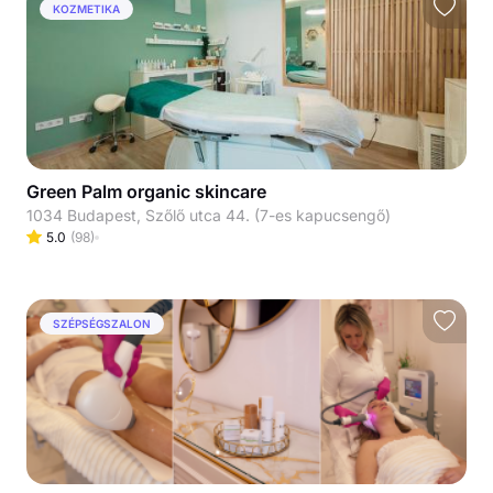
KOZMETIKA
Green Palm organic skincare
1034 Budapest, Szőlő utca 44. (7-es kapucsengő)
5.0
(
98
)
SZÉPSÉGSZALON