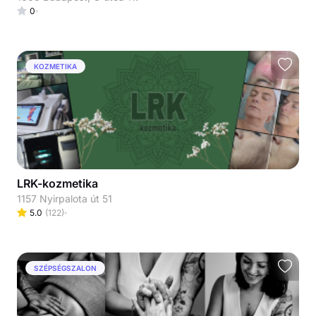
0
KOZMETIKA
LRK-kozmetika
1157 Nyirpalota út 51
5.0
(
122
)
SZÉPSÉGSZALON