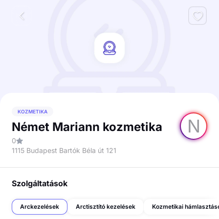
KOZMETIKA
N
Német Mariann kozmetika
0
1115 Budapest Bartók Béla út 121
Szolgáltatások
Arckezelések
Arctisztító kezelések
Kozmetikai hámlasztás