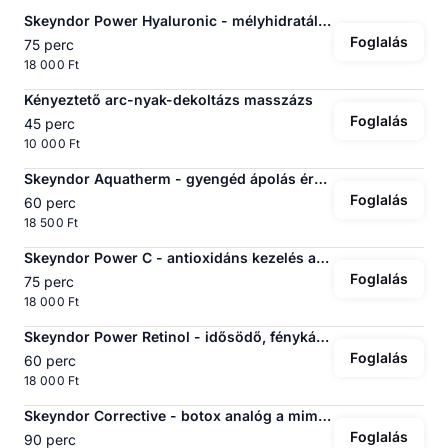
Skeyndor Power Hyaluronic - mélyhidratáló kezelés ...
Foglalás
75 perc
18 000 Ft
Kényeztető arc-nyak-dekoltázs masszázs
Foglalás
45 perc
10 000 Ft
Skeyndor Aquatherm - gyengéd ápolás érzékeny / gyulladásra hajlamos bőrre
Foglalás
60 perc
18 500 Ft
Skeyndor Power C - antioxidáns kezelés az egyenlet...
Foglalás
75 perc
18 000 Ft
Skeyndor Power Retinol - idősödő, fénykárosodott v...
Foglalás
60 perc
18 000 Ft
Skeyndor Corrective - botox analóg a mimikai ránco...
Foglalás
90 perc