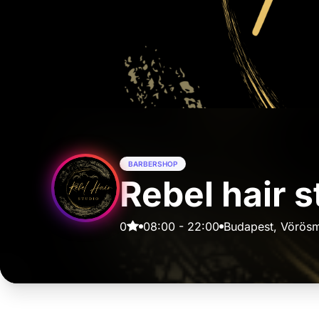
BARBERSHOP
Rebel hair s
0
08:00
-
22:00
Budapest, Vörösm