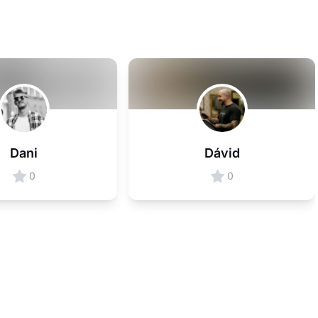
Dani
Dávid
0
0