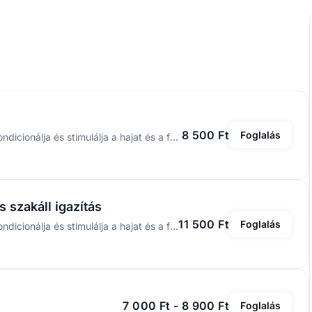
8 500 Ft
Foglalás
A Morgan’s Grooming Hair Tonic Bay Rum felfrissíti, kondicionálja és stimulálja a hajat és a fejbőrt, természetes tartást és textúrát adva neki. A benne lévő búzaprotein erősíti a haj szerkezetét, a kávé- és komlókivonat pedig energetizálja a fejbőrt és elősegíti az egészséges haj növekedését. Klasszikus bay rum illatával minden hajtípushoz ajánlott, és a hajformázás előtt előformázóként használva dúsabb, frissebb frizurát eredményez.
 szakáll igazítás
11 500 Ft
Foglalás
A Morgan’s Grooming Hair Tonic Bay Rum felfrissíti, kondicionálja és stimulálja a hajat és a fejbőrt, természetes tartást és textúrát adva neki. A benne lévő búzaprotein erősíti a haj szerkezetét, a kávé- és komlókivonat pedig energetizálja a fejbőrt és elősegíti az egészséges haj növekedését. Klasszikus bay rum illatával minden hajtípushoz ajánlott, és a hajformázás előtt előformázóként használva dúsabb, frissebb frizurát eredményez.
7 000 Ft - 8 900 Ft
Foglalás