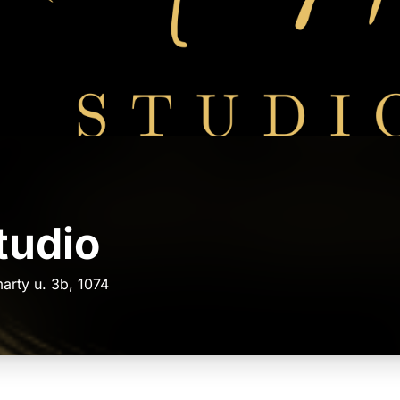
tudio
arty u. 3b, 1074