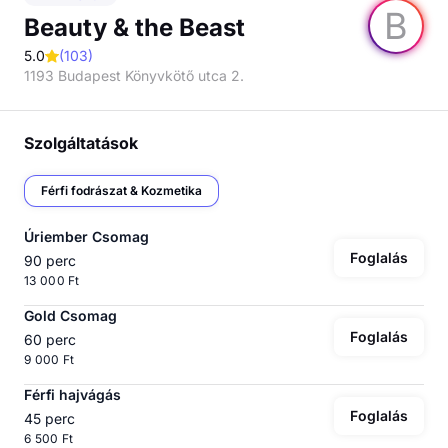
B
Beauty & the Beast
5.0
(
103
)
1193 Budapest Könyvkötő utca 2.
Szolgáltatások
Férfi fodrászat & Kozmetika
Úriember Csomag
Foglalás
90 perc
13 000 Ft
Gold Csomag
Foglalás
60 perc
9 000 Ft
Férfi hajvágás
Foglalás
45 perc
6 500 Ft