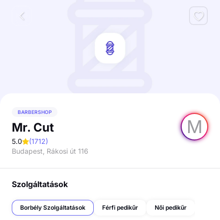
BARBERSHOP
M
Mr. Cut
5.0
(
1712
)
Budapest, Rákosi út 116
Szolgáltatások
Borbély Szolgáltatások
Férfi pedikűr
Női pedikűr