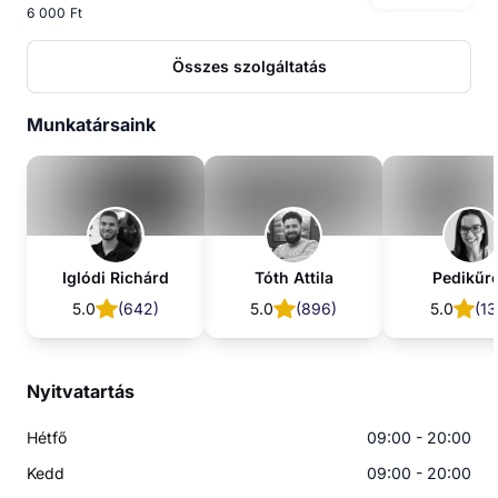
6 000 Ft
Összes szolgáltatás
Munkatársaink
Iglódi Richárd
Tóth Attila
Pedikűr
5.0
(
642
)
5.0
(
896
)
5.0
(
1
Nyitvatartás
Hétfő
09:00 - 20:00
Kedd
09:00 - 20:00