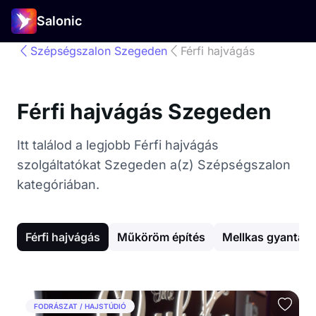
Salonic
Szépségszalon Szegeden
Férfi hajvágás
Férfi hajvágás Szegeden
Itt találod a legjobb Férfi hajvágás
szolgáltatókat Szegeden a(z) Szépségszalon
kategóriában.
Férfi hajvágás
Műköröm építés
Mellkas gyantáz
FODRÁSZAT / HAJSTÚDIÓ