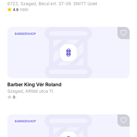
6722, Szeged, Bécsi krt. 37-39. SNITT üzlet
4.9
(
169
)
BARBERSHOP
Barber King Vér Roland
Szeged, Alföldi utca 11.
0
BARBERSHOP