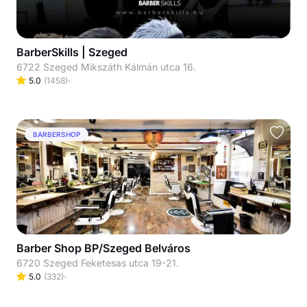
BarberSkills | Szeged
6722 Szeged Mikszáth Kálmán utca 16.
5.0
(
1458
)
BARBERSHOP
Barber Shop BP/Szeged Belváros
6720 Szeged Feketesas utca 19-21.
5.0
(
332
)