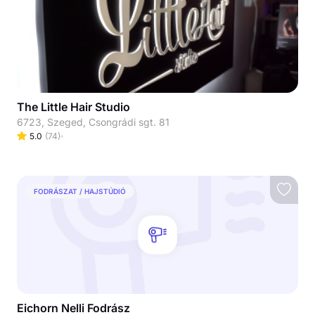
The Little Hair Studio
6723, Szeged, Csongrádi sgt. 81
5.0
(
74
)
FODRÁSZAT / HAJSTÚDIÓ
Eichorn Nelli Fodrász