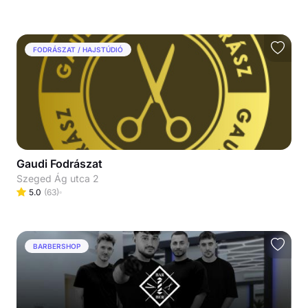
FODRÁSZAT / HAJSTÚDIÓ
Gaudi Fodrászat
Szeged Ág utca 2
5.0
(
63
)
BARBERSHOP