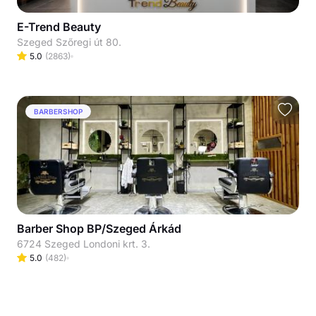
E-Trend Beauty
Szeged Szőregi út 80.
5.0
(
2863
)
BARBERSHOP
Barber Shop BP/Szeged Árkád
6724 Szeged Londoni krt. 3.
5.0
(
482
)