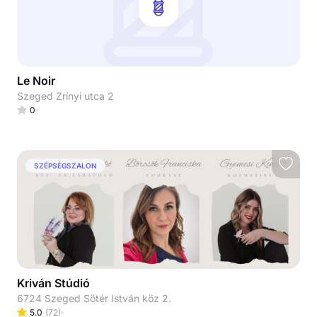
Le Noir
Szeged Zrínyi utca 2
0
SZÉPSÉGSZALON
Kriván Stúdió
6724 Szeged Sőtér István köz 2.
5.0
(
72
)