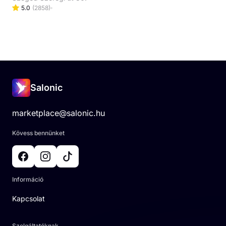
5.0
(
2858
)
Salonic
marketplace@salonic.hu
Kövess bennünket
Információ
Kapcsolat
Szolgáltatóknak