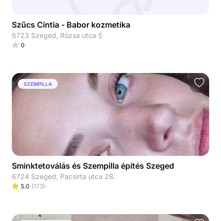
Szűcs Cintia - Babor kozmetika
6723 Szeged, Rózsa utca 5
0
SZEMPILLA
Sminktetoválás és Szempilla építés Szeged
6724 Szeged, Pacsirta utca 28.
5.0
(
173
)