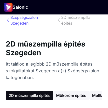
Salonic
Szépségszalon
2D műszempilla
Szegeden
építés
2D műszempilla építés
Szegeden
Itt találod a legjobb 2D műszempilla építés
szolgáltatókat Szegeden a(z) Szépségszalon
kategóriában.
2D műszempilla építés
Műköröm építés
Mellkas