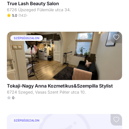
True Lash Beauty Salon
6726 Újszeged Fülemüle utca 34.
5.0
(
142
)
SZÉPSÉGSZALON
Tokaji-Nagy Anna Kozmetikus&Szempilla Stylist
6724 Szeged, Vasas Szent Péter utca 10.
0
SZÉPSÉGSZALON