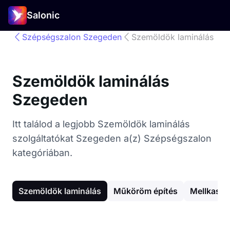
Salonic
Szépségszalon Szegeden
Szemöldök laminálás
Szemöldök laminálás
Szegeden
Itt találod a legjobb Szemöldök laminálás
szolgáltatókat Szegeden a(z) Szépségszalon
kategóriában.
Szemöldök laminálás
Műköröm építés
Mellkas g