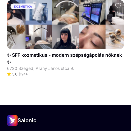
KOZMETIKA
✨ SFF kozmetikus - modern szépségápolás nőknek
✨
6720 Szeged, Arany János utca 9.
5.0
(
194
)
Salonic