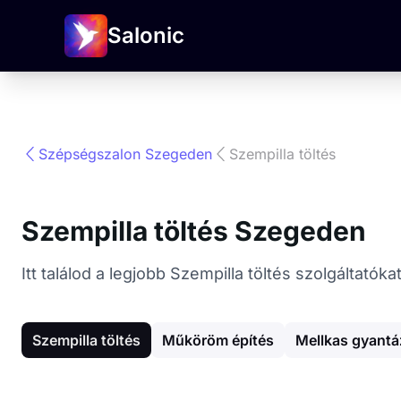
Salonic
Szépségszalon Szegeden
Szempilla töltés
Szempilla töltés Szegeden
Itt találod a legjobb Szempilla töltés szolgáltat
Szempilla töltés
Műköröm építés
Mellkas gyantá