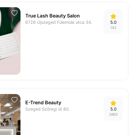
True Lash Beauty Salon
6726 Újszeged Fülemüle utca 34.
5.0
142
E-Trend Beauty
Szeged Szőregi út 80.
5.0
2863