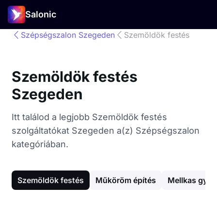
Salonic
Szépségszalon Szegeden
Szemöldök festés
Szemöldök festés
Szegeden
Itt találod a legjobb Szemöldök festés
szolgáltatókat Szegeden a(z) Szépségszalon
kategóriában.
Szemöldök festés
Műköröm építés
Mellkas gyan