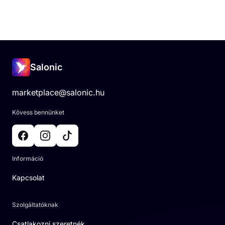
Salonic
marketplace@salonic.hu
Kövess bennünket
Információ
Kapcsolat
Szolgáltatóknak
Csatlakozni szeretnék