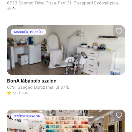
6723 Szeged Felső Tisza-Part 31. Tiszaparti Szépségszalon
0
MANIKŰR, PEDIKŰR
BonA lábápoló szalon
6791 Szeged Dorozsmai út 87/B
5.0
(
159
)
SZÉPSÉGSZALON