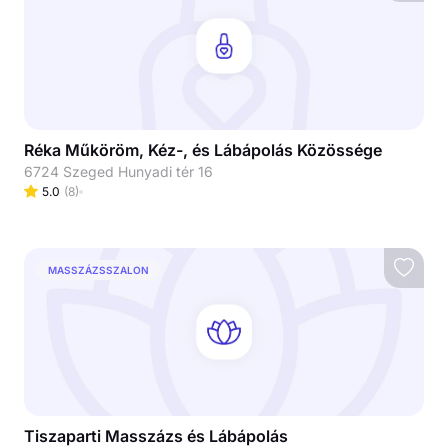
Réka Műköröm, Kéz-, és Lábápolás Közössége
6724 Szeged Hunyadi tér 16
5.0
(
8
)
MASSZÁZSSZALON
Tiszaparti Masszázs és Lábápolás