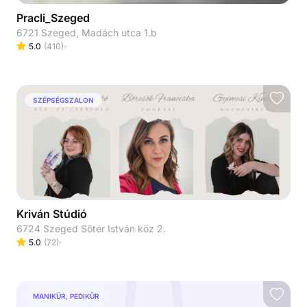
Pracli_Szeged
6721 Szeged, Madách utca 1.b
5.0
(
410
)
SZÉPSÉGSZALON
Kriván Stúdió
6724 Szeged Sőtér István köz 2.
5.0
(
72
)
MANIKŰR, PEDIKŰR