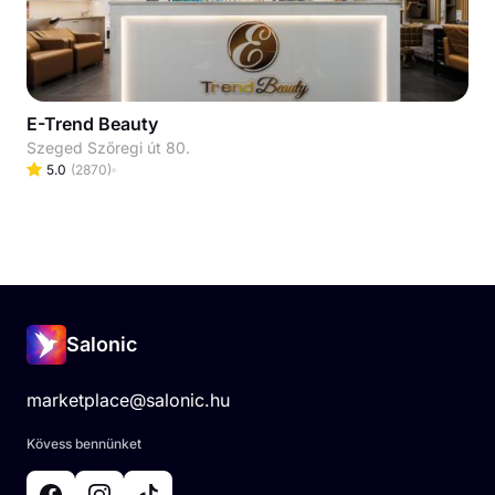
E-Trend Beauty
Szeged Szőregi út 80.
5.0
(
2870
)
Salonic
marketplace@salonic.hu
Kövess bennünket