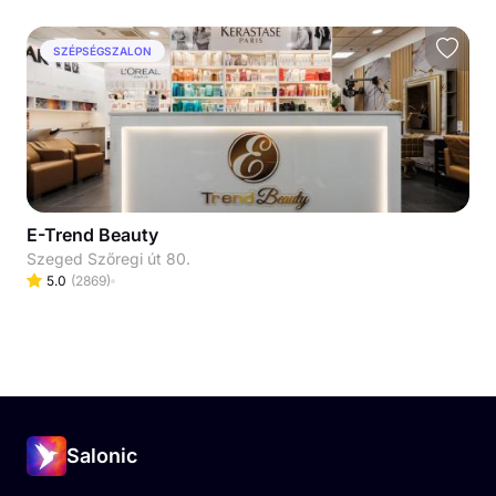
SZÉPSÉGSZALON
E-Trend Beauty
Szeged Szőregi út 80.
5.0
(
2869
)
Salonic