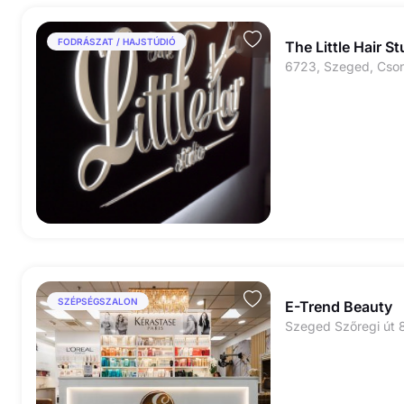
FODRÁSZAT / HAJSTÚDIÓ
The Little Hair St
6723, Szeged, Cson
SZÉPSÉGSZALON
E-Trend Beauty
Szeged Szőregi út 