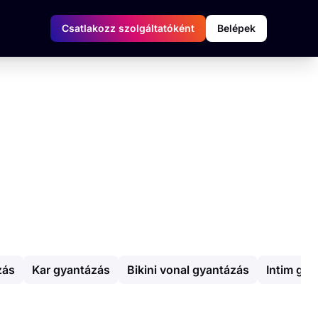
Csatlakozz szolgáltatóként
Belépek
zás
Kar gyantázás
Bikini vonal gyantázás
Intim gy