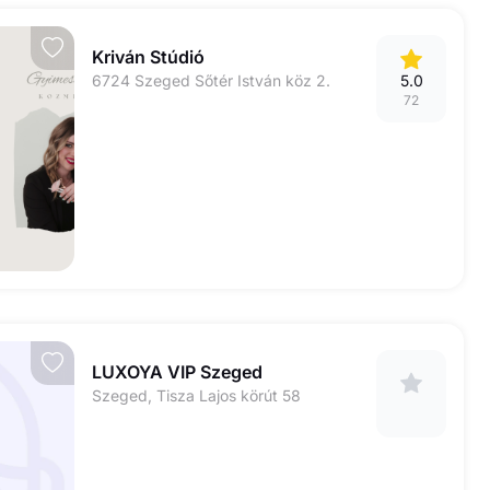
Kriván Stúdió
6724 Szeged Sőtér István köz 2.
5.0
72
LUXOYA VIP Szeged
Szeged, Tisza Lajos körút 58