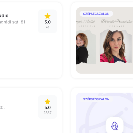
SZÉPSÉGSZALON
udio
grádi sgt. 81
5.0
74
SZÉPSÉGSZALON
80.
5.0
2857