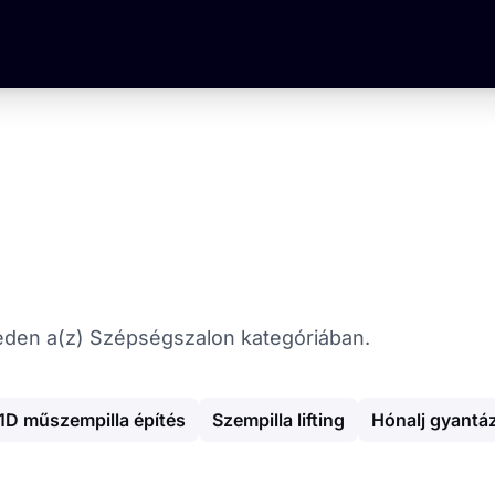
egeden a(z) Szépségszalon kategóriában.
1D műszempilla építés
Szempilla lifting
Hónalj gyantá