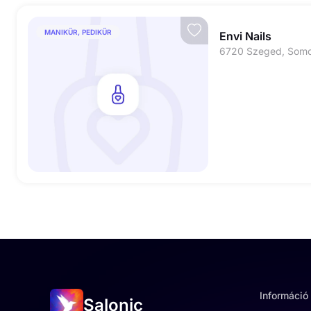
MANIKŰR, PEDIKŰR
Envi Nails
6720 Szeged, Somo
Információ
Salonic