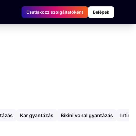
Csatlakozz szolgáltatóként
Belépek
ntázás
Kar gyantázás
Bikini vonal gyantázás
Intim 