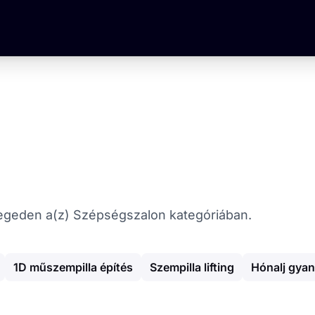
 Szegeden a(z) Szépségszalon kategóriában.
1D műszempilla építés
Szempilla lifting
Hónalj gya