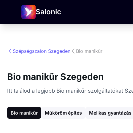
Salonic
Szépségszalon Szegeden
Bio manikűr
Bio manikűr Szegeden
Itt találod a legjobb Bio manikűr szolgáltatókat
Bio manikűr
Műköröm építés
Mellkas gyantázás