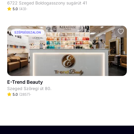
6722 Szeged Boldogasszony sugárút 41
5.0
(
43
)
SZÉPSÉGSZALON
E-Trend Beauty
Szeged Szőregi út 80.
5.0
(
2857
)