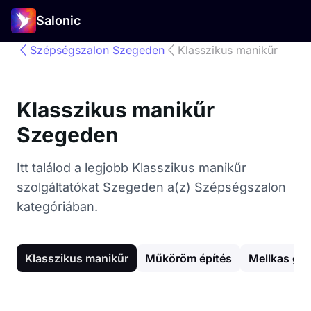
Salonic
Szépségszalon Szegeden
Klasszikus manikűr
Klasszikus manikűr
Szegeden
Itt találod a legjobb Klasszikus manikűr
szolgáltatókat Szegeden a(z) Szépségszalon
kategóriában.
Klasszikus manikűr
Műköröm építés
Mellkas gy