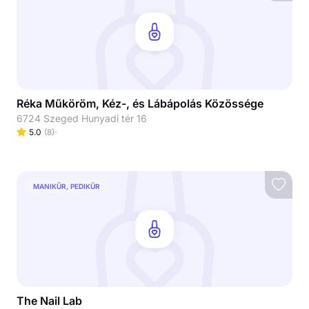
Réka Műköröm, Kéz-, és Lábápolás Közössége
6724 Szeged Hunyadi tér 16
5.0
(
8
)
MANIKŰR, PEDIKŰR
The Nail Lab