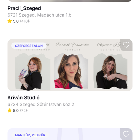
Pracli_Szeged
6721 Szeged, Madách utca 1.b
5.0
(
410
)
SZÉPSÉGSZALON
Kriván Stúdió
6724 Szeged Sőtér István köz 2.
5.0
(
72
)
MANIKŰR, PEDIKŰR