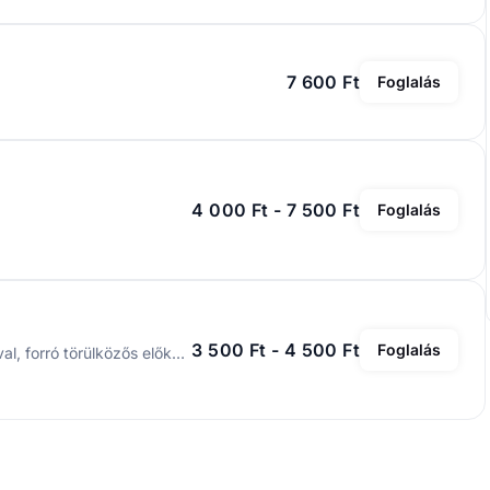
7 600 Ft
Foglalás
4 000 Ft - 7 500 Ft
Foglalás
3 500 Ft - 4 500 Ft
Foglalás
Teljes arc, vagy fej borotválás hagyományos borotvával, forró törülközős előkészítéssel.