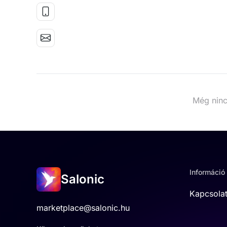
Még ninc
Információ
Salonic
Kapcsola
marketplace@salonic.hu