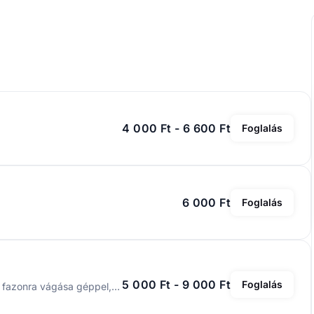
4 000 Ft - 6 600 Ft
Foglalás
6 000 Ft
Foglalás
5 000 Ft - 9 000 Ft
Foglalás
Teljeskörű hajvágás, hajformázó termékekkel. Szakáll fazonra vágása géppel, ollóval, illetve kontúr igazítás géppel, igény szerint pengével.