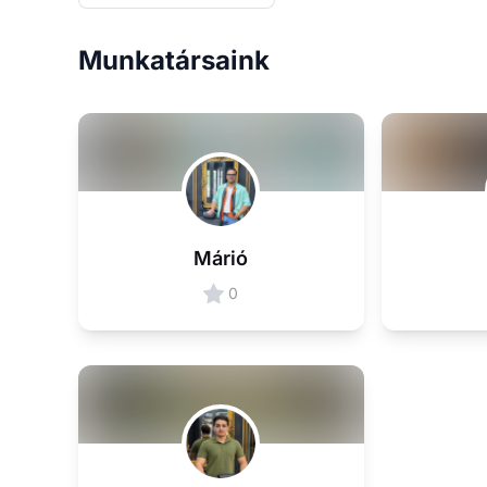
Munkatársaink
Márió
0