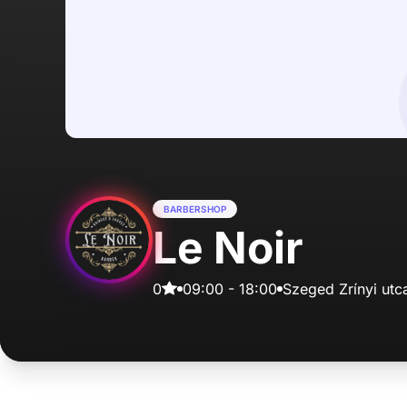
BARBERSHOP
Le Noir
0
09:00
-
18:00
Szeged Zrínyi utc