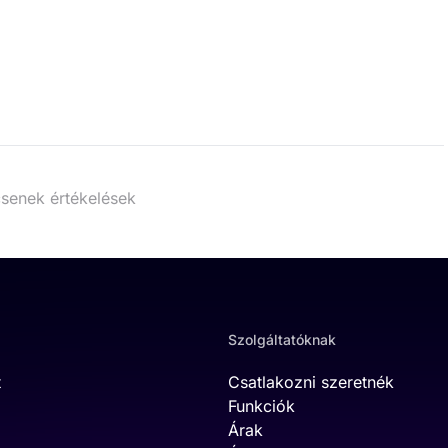
senek értékelések
Szolgáltatóknak
t
Csatlakozni szeretnék
Funkciók
Árak