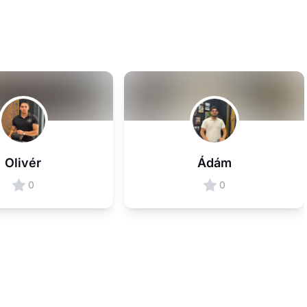
Olivér
Ádám
0
0