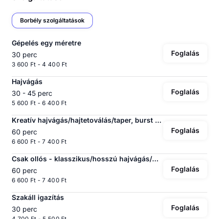
Borbély szolgáltatások
Gépelés egy méretre
Foglalás
30 perc
3 600 Ft - 4 400 Ft
Hajvágás
Foglalás
30 - 45 perc
5 600 Ft - 6 400 Ft
Kreatív hajvágás/hajtetoválás/taper, burst fade
Foglalás
60 perc
6 600 Ft - 7 400 Ft
Csak ollós - klasszikus/hosszú hajvágás/mullett
Foglalás
60 perc
6 600 Ft - 7 400 Ft
Szakáll igazítás
Foglalás
30 perc
4 700 Ft - 5 500 Ft