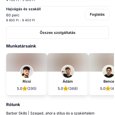
Hajvágás és szakáll
Foglalás
60 perc
8 600 Ft - 9 400 Ft
Összes szolgáltatás
Munkatársaink
Ricsi
Ádám
Bence
5.0
(
295
)
5.0
(
368
)
5.0
(
4
Rólunk
Barber Skills | Szeged, ahol a stílus és a szakértelem