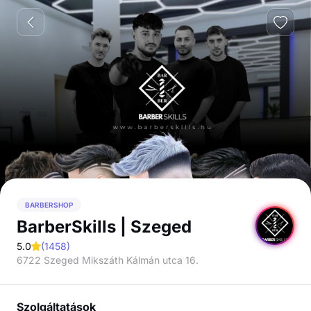
BARBERSHOP
BarberSkills | Szeged
5.0
(
1458
)
6722 Szeged Mikszáth Kálmán utca 16.
Szolgáltatások