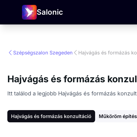
Salonic
Szépségszalon Szegeden
Hajvágás és formázás ko
Hajvágás és formázás konzu
Itt találod a legjobb Hajvágás és formázás konzu
Hajvágás és formázás konzultáció
Műköröm építés