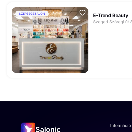
SZÉPSÉGSZALON
E-Trend Beauty
Szeged Szőregi út 
Információ
Salonic