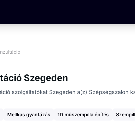
nzultáció
ltáció Szegeden
ltáció szolgáltatókat Szegeden a(z) Szépségszalon k
Mellkas gyantázás
1D műszempilla építés
Szempill