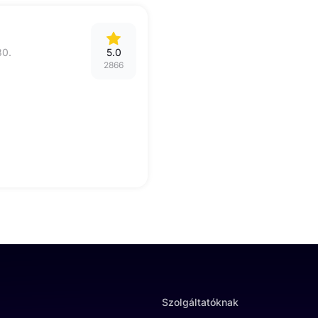
80.
5.0
2866
Szolgáltatóknak