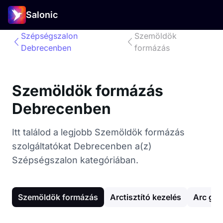
Salonic
Szépségszalon
Szemöldök
Debrecenben
formázás
Szemöldök formázás
Debrecenben
Itt találod a legjobb Szemöldök formázás
szolgáltatókat Debrecenben a(z)
Szépségszalon kategóriában.
Szemöldök formázás
Arctisztító kezelés
Arc gya