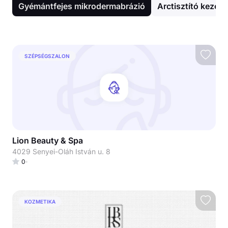
Gyémántfejes mikrodermabrázió
Arctisztító kezelé
SZÉPSÉGSZALON
Lion Beauty & Spa
4029 Senyei-Oláh István u. 8
0
KOZMETIKA