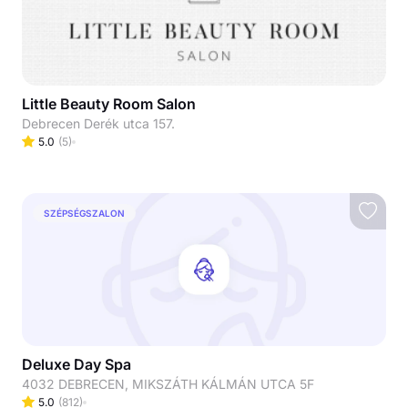
Little Beauty Room Salon
Debrecen Derék utca 157.
5.0
(
5
)
SZÉPSÉGSZALON
Deluxe Day Spa
4032 DEBRECEN, MIKSZÁTH KÁLMÁN UTCA 5F
5.0
(
812
)