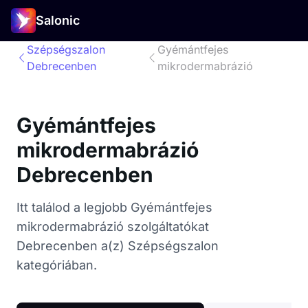
Salonic
Szépségszalon
Gyémántfejes
Debrecenben
mikrodermabrázió
Gyémántfejes
mikrodermabrázió
Debrecenben
Itt találod a legjobb Gyémántfejes
mikrodermabrázió szolgáltatókat
Debrecenben a(z) Szépségszalon
kategóriában.