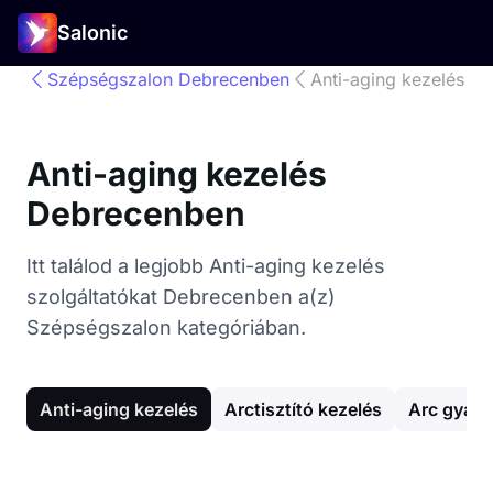
Salonic
Szépségszalon Debrecenben
Anti-aging kezelés
Anti-aging kezelés
Debrecenben
Itt találod a legjobb Anti-aging kezelés
szolgáltatókat Debrecenben a(z)
Szépségszalon kategóriában.
Anti-aging kezelés
Arctisztító kezelés
Arc gyant