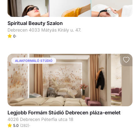
Spiritual Beauty Szalon
Debrecen 4033 Mátyás Király u. 47.
0
ALAKFORMÁLÓ STÚDIÓ
Legjobb Formám Stúdió Debrecen pláza-emelet
4026 Debrecen Péterfia utca 18
5.0
(
282
)