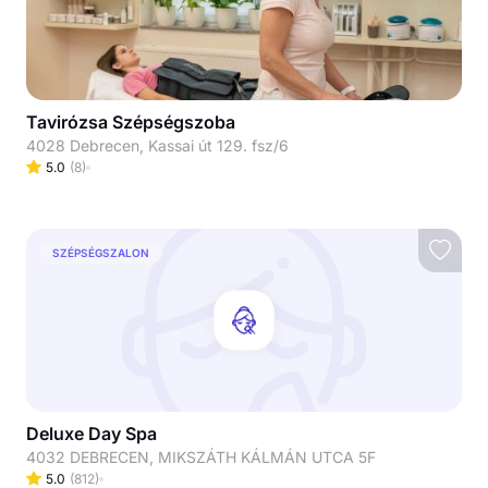
Tavirózsa Szépségszoba
4028 Debrecen, Kassai út 129. fsz/6
5.0
(
8
)
SZÉPSÉGSZALON
Deluxe Day Spa
4032 DEBRECEN, MIKSZÁTH KÁLMÁN UTCA 5F
5.0
(
812
)