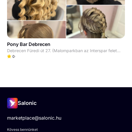
Pony Bar Debrecen
Debrecen Füredi út 27. (Malomparkban az Interspar felett az emeleten)
0
Salonic
marketplace@salonic.hu
Kövess bennünket