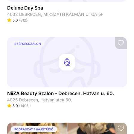
Deluxe Day Spa
4032 DEBRECEN, MIKSZÁTH KÁLMÁN UTCA 5F
5.0
(
812
)
SZÉPSÉGSZALON
NiiZA Beauty Szalon - Debrecen, Hatvan u. 60.
4025 Debrecen, Hatvan utca 60.
5.0
(
1496
)
FODRÁSZAT / HAJSTÚDIÓ