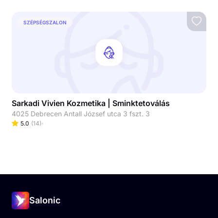
SZÉPSÉGSZALON
Sarkadi Vivien Kozmetika | Sminktetoválás
4025 Debrecen Antall József utca 3 fszt. 3
5.0
(
14
)
Salonic