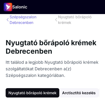
Salonic
Szépségszalon
Nyugtató bőrápoló
Debrecenben
krémek
Nyugtató bőrápoló krémek
Debrecenben
Itt találod a legjobb Nyugtató bőrápoló krémek
szolgáltatókat Debrecenben a(z)
Szépségszalon kategóriában.
Nyugtató bőrápoló krémek
Arctisztító kezelés
A