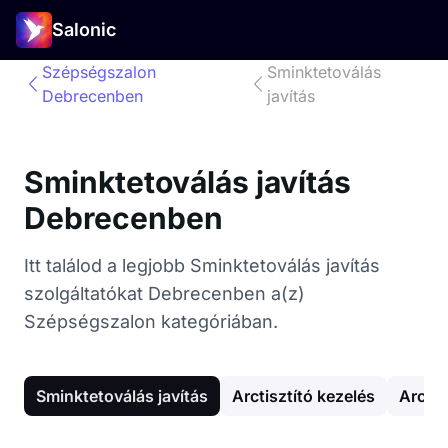
Salonic
Szépségszalon
Sminktetoválás
Debrecenben
javítás
Sminktetoválás javítás
Debrecenben
Itt találod a legjobb Sminktetoválás javítás
szolgáltatókat Debrecenben a(z)
Szépségszalon kategóriában.
Sminktetoválás javítás
Arctisztító kezelés
Arc g