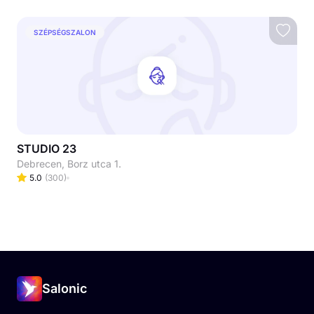
SZÉPSÉGSZALON
STUDIO 23
Debrecen, Borz utca 1.
5.0
(
300
)
Salonic