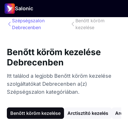
Salonic
Szépségszalon
Benőtt köröm
Debrecenben
kezelése
Benőtt köröm kezelése
Debrecenben
Itt találod a legjobb Benőtt köröm kezelése
szolgáltatókat Debrecenben a(z)
Szépségszalon kategóriában.
Benőtt köröm kezelése
Arctisztító kezelés
Arc g