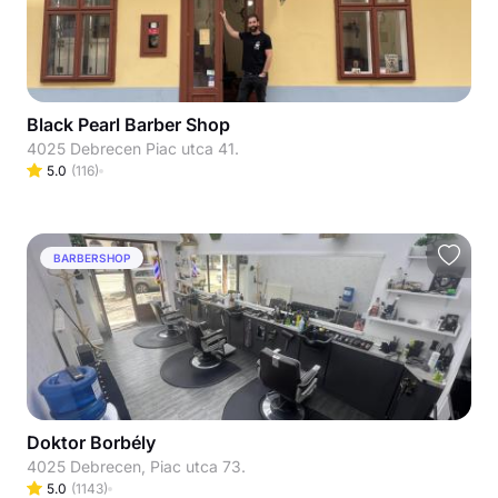
Black Pearl Barber Shop
4025 Debrecen Piac utca 41.
5.0
(
116
)
BARBERSHOP
Doktor Borbély
4025 Debrecen, Piac utca 73.
5.0
(
1143
)