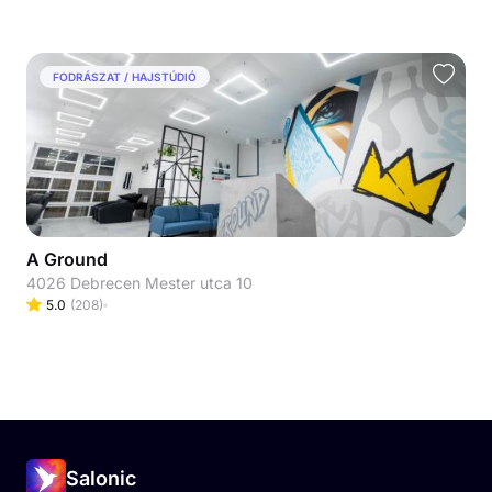
FODRÁSZAT / HAJSTÚDIÓ
A Ground
4026 Debrecen Mester utca 10
5.0
(
208
)
Salonic