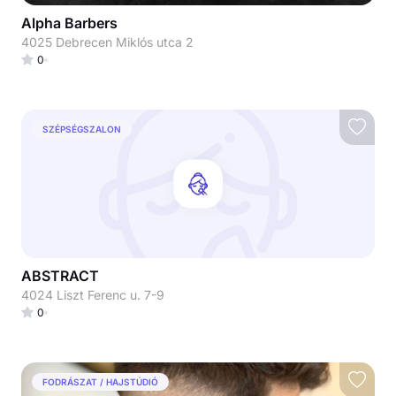
Alpha Barbers
4025 Debrecen Miklós utca 2
0
SZÉPSÉGSZALON
ABSTRACT
4024 Liszt Ferenc u. 7-9
0
FODRÁSZAT / HAJSTÚDIÓ