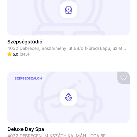
Szépségstúdió
4032 Debrecen, Böszörményi út 68/b (Füredi kapu, üzletsor/ Lana ruházat mellett balra)
5.0
(
340
)
SZÉPSÉGSZALON
Deluxe Day Spa
4032 DEBRECEN, MIKSZÁTH KÁLMÁN UTCA 5F