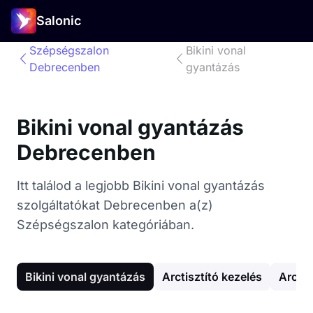
Salonic
Szépségszalon
Bikini vonal
Debrecenben
gyantázás
Bikini vonal gyantázás
Debrecenben
Itt találod a legjobb Bikini vonal gyantázás
szolgáltatókat Debrecenben a(z)
Szépségszalon kategóriában.
Bikini vonal gyantázás
Arctisztító kezelés
Arc g