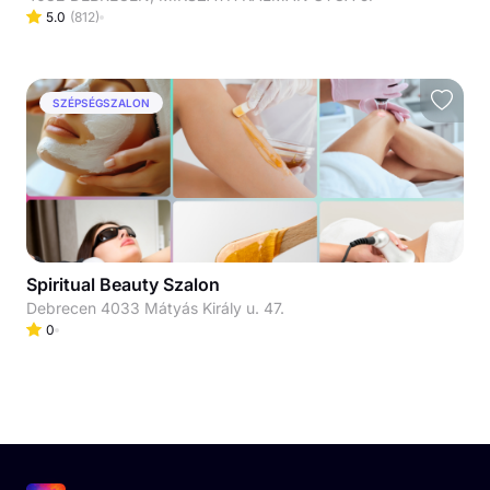
5.0
(
812
)
SZÉPSÉGSZALON
Spiritual Beauty Szalon
Debrecen 4033 Mátyás Király u. 47.
0