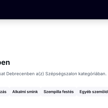
ben
atókat Debrecenben a(z) Szépségszalon kategóriában.
ázás
Alkalmi smink
Szempilla festés
Egyéb szemöldö