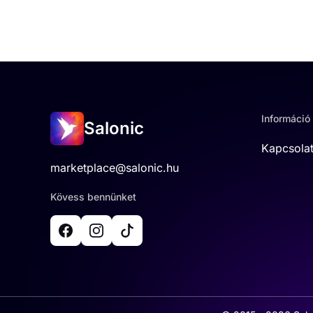
Információ
Salonic
Kapcsola
marketplace@salonic.hu
Kövess bennünket