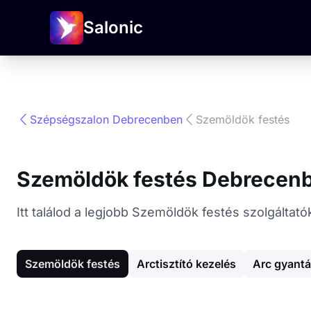
Salonic
Szépségszalon Debrecenben
Szemöldök festés
Szemöldök festés Debrecen
Itt találod a legjobb Szemöldök festés szolgált
Szemöldök festés
Arctisztító kezelés
Arc gyant