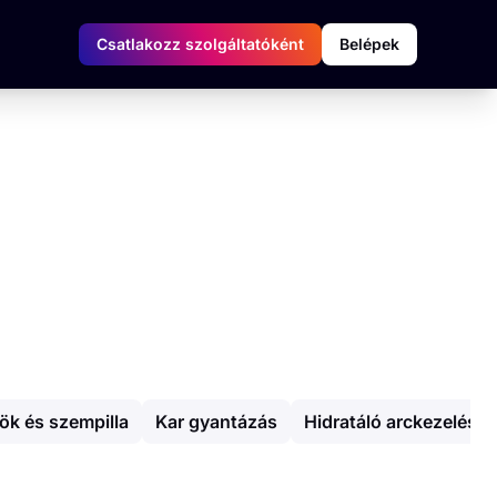
Csatlakozz szolgáltatóként
Belépek
k és szempilla
Kar gyantázás
Hidratáló arckezelés